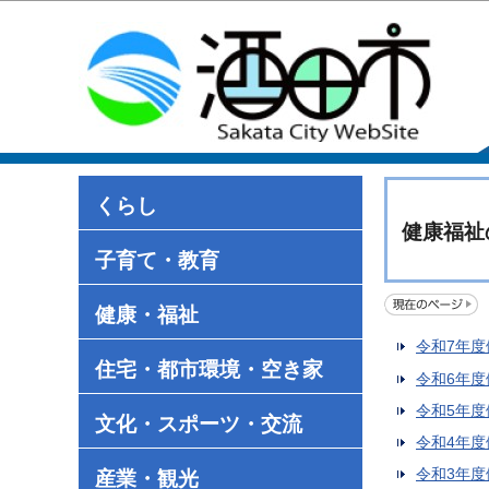
くらし
健康福祉
子育て・教育
健康・福祉
令和7年
住宅・都市環境・空き家
令和6年
令和5年
文化・スポーツ・交流
令和4年
令和3年
産業・観光