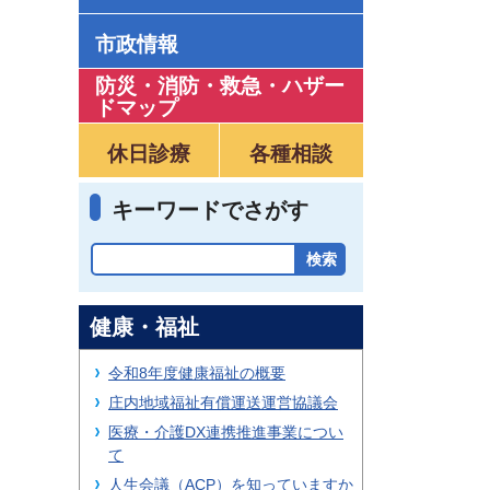
市政情報
防災・消防・救急
・
ハザー
ドマップ
休日診療
各種相談
キーワードでさがす
健康・福祉
令和8年度健康福祉の概要
庄内地域福祉有償運送運営協議会
医療・介護DX連携推進事業につい
て
人生会議（ACP）を知っていますか