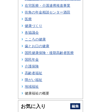
在宅医療・介護連携推進事業
街角の年金相談センター酒田
医療
健康づくり
各協議会
こころの健康
歯とお口の健康
国民健康保険・後期高齢者医療
国民年金
介護保険
高齢者福祉
障がい福祉
地域福祉
健康福祉の概要
お気に入り