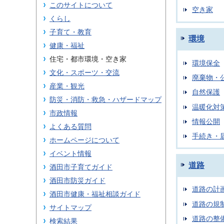
このサイトについて
空き家
くらし
子育て・教育
環境
健康・福祉
住宅・都市環境・空き家
環境保全
文化・スポーツ・交流
廃棄物・
産業・観光
自然保護
防災・消防・救急・ハザードマップ
温暖化対
市政情報
情報公開
よくある質問
手続き・
ホームページについて
イベント情報
道路
酒田市子育てガイド
酒田市防災ガイド
道路の計
酒田市健康・福祉相談ガイド
道路の規
サイトマップ
道路の整
検索結果