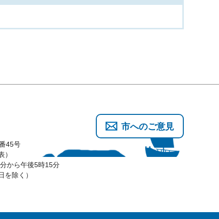
市へのご意見
番45号
代表）
分から午後5時15分
3日を除く）