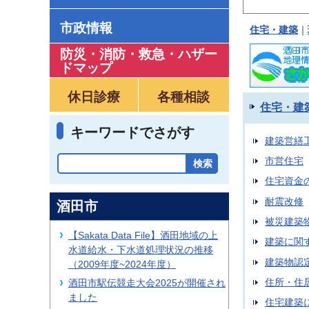
市政情報
住宅・建築
｜
防災・消防・救急
・
ハザー
ドマップ
休日診療
各種相談
住宅・建
キーワードでさがす
建築営繕
市営住宅
住宅資金
耐震改修
酒田市
被災建築
【Sakata Data File】酒田地域の上
建築に関
水道給水・下水道処理状況の推移
建築物認
（2009年度~2024年度）
住所・住
酒田市駅伝競走大会2025が開催され
ました
住宅建築