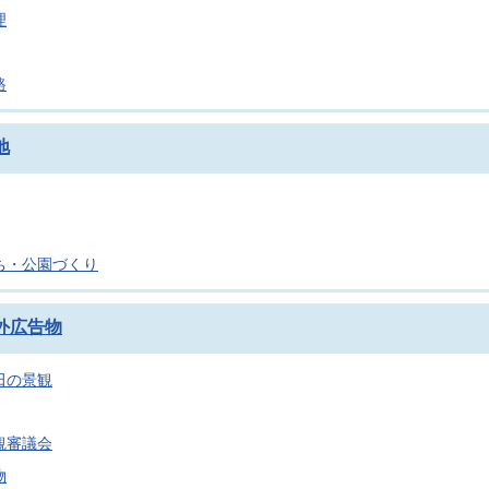
理
路
地
ち・公園づくり
外広告物
田の景観
観審議会
物