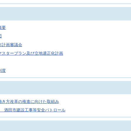
概要
図
市計画審議会
マスタープラン及び立地適正化計画
制度
働き方改革の推進に向けた取組み
度 酒田市建設工事等安全パトロール