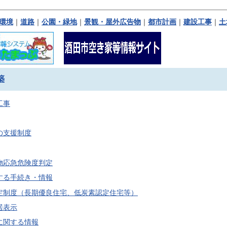
環境
｜
道路
｜
公園・緑地
｜
景観・屋外広告物
｜
都市計画
｜
建設工事
｜
土
築
工事
の支援制度
物応急危険度判定
する手続き・情報
定制度（長期優良住宅、低炭素認定住宅等）
居表示
に関する情報