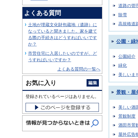
道路の管
よくある質問
除雪
高規格道
土地が埋蔵文化財包蔵地（遺跡）に
なっていると聞きました。家を建て
る際の手続きはどうすればいいです
公園・緑
か？
市営住宅に入居したいのですが、ど
公園紹介
うすればいいですか？
緑化
よくある質問の一覧へ
美しいま
お気に入り
景観・屋
登録されているページはありません。
美しい酒
景観制度
酒田市景
屋外広告