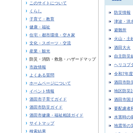
このサイトについて
くらし
防災情報
子育て・教育
津波・洪
健康・福祉
避難所
住宅・都市環境・空き家
火山・土
文化・スポーツ・交流
酒田大火
産業・観光
自主防災
防災・消防・救急・ハザードマップ
ヘリコプ
市政情報
令和7年
よくある質問
酒田市防
ホームページについて
地区防災
イベント情報
酒田市子育てガイド
酒田市国
酒田市防災ガイド
要配慮者
酒田市健康・福祉相談ガイド
水害時の
サイトマップ
地震等の
検索結果