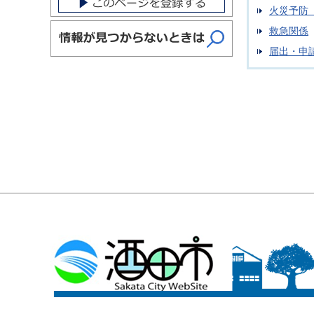
火災予防
救急関係
届出・申