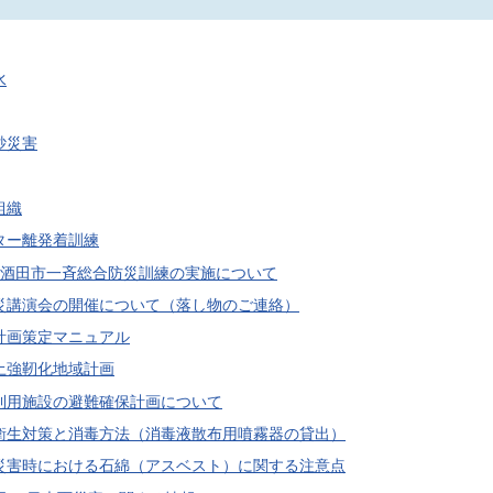
水
砂災害
組織
ター離発着訓練
度酒田市一斉総合防災訓練の実施について
災講演会の開催について（落し物のご連絡）
計画策定マニュアル
土強靭化地域計画
利用施設の避難確保計画について
衛生対策と消毒方法（消毒液散布用噴霧器の貸出）
災害時における石綿（アスベスト）に関する注意点