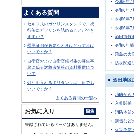
令和6年7
令和6年
よくある質問
令和6年
セルフ式のガソリンスタンドで、携
令和6年
行缶にガソリンを詰めることができ
酒田市竹
ますか？
令和6年
罹災証明が必要なときはどうすれば
いいですか？
飛島の大
自衛官および自衛官候補生の募集事
防災関連
務に係る対象者情報の資料提供につ
いて
酒田地区
灯油を入れるポリタンクは、何でも
いいですか？
消防から
よくある質問の一覧へ
入札関係
お気に入り
消防本部
講習など
登録されているページはありません。
火災予防