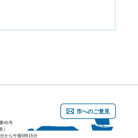
市へのご意見
番45号
代表）
分から午後5時15分