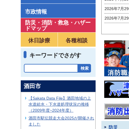
2026年7月2
市政情報
2026年7月2
防災・消防・救急
・
ハザー
ドマップ
休日診療
各種相談
キーワードでさがす
酒田市
【Sakata Data File】酒田地域の上
水道給水・下水道処理状況の推移
（2009年度~2024年度）
酒田市駅伝競走大会2025が開催され
ました
防災