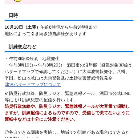
日時
10月18日（土曜）
午前8時頃から午前9時頃まで
地区によって引き続き独自訓練があります
訓練想定など
・午前8時00分頃 地震発生
・午前8時10分～午前8時20分 酒田市の沿岸部（避難対象区域は
ハザードマップで確認してください）に大津波警報発令、八幡、
平田、松山地域には大雨警報及び土砂災害警戒情報発令
津波ハザードマップについて
※防災行政無線、防災ラジオ、緊急速報メール、酒田市公式LINE
等により訓練想定の配信を行います。
防災行政無線や、防災ラジオ、緊急速報メールが大音量で鳴動し
ますが、訓練配信によるものですので、受信して慌てないように
運転中などは十分にご注意ください。
◎各自できる訓練を実施し、地域での訓練がある場合はできるだ