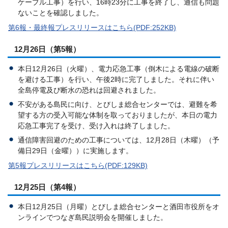
ケーブル工事）を行い、16時23分に工事を終了し、通信も問題
ないことを確認しました。
第6報・最終報プレスリリースはこちら(PDF:252KB)
12月26日（第5報）
本日12月26日（火曜）、電力応急工事（倒木による電線の破断
を避ける工事）を行い、午後2時に完了しました。それに伴い
全島停電及び断水の恐れは回避されました。
不安がある島民に向け、とびしま総合センターでは、避難を希
望する方の受入可能な体制を取っておりましたが、本日の電力
応急工事完了を受け、受け入れは終了しました。
通信障害回避のための工事については、12月28日（木曜）（予
備日29日（金曜））に実施します。
第5報プレスリリースはこちら(PDF:129KB)
12月25日（第4報）
本日12月25日（月曜）とびしま総合センターと酒田市役所をオ
ンラインでつなぎ島民説明会を開催しました。