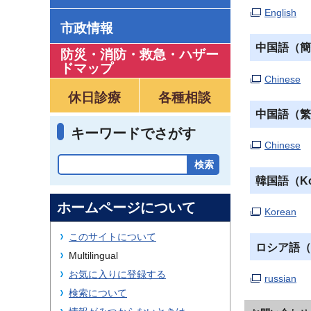
English
市政情報
中国語（簡体
防災・消防・救急
・
ハザー
ドマップ
Chinese
休日診療
各種相談
中国語（繁体
キーワードでさがす
Chinese
韓国語（Ko
ホームページについて
Korean
このサイトについて
ロシア語（r
Multilingual
お気に入りに登録する
russian
検索について