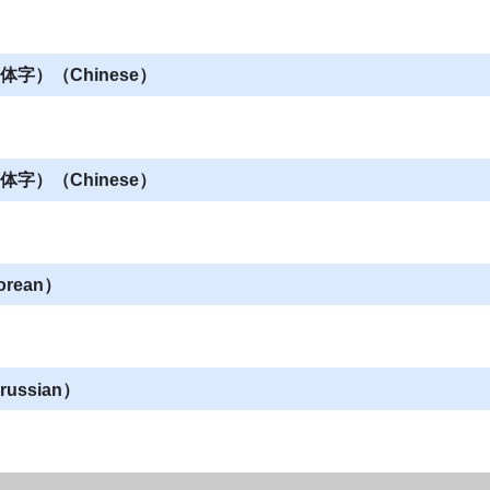
字）（Chinese）
字）（Chinese）
rean）
ussian）