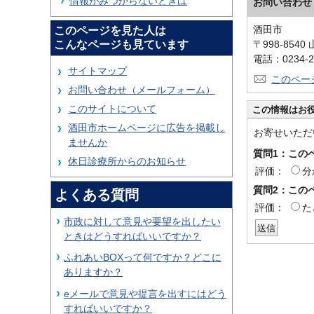
情報がみつからないときは
お問い合わせ
酒田市
このページを見た人は
こんなページも見ています
〒998-85
電話：0234-2
サイトマップ
このペー
お問い合わせ（メールフォーム）
このサイトについて
この情報はお
酒田市ホームページに広告を掲載し
お寄せいただ
ませんか
質問1：この
休日診療所からのお知らせ
評価：
分
質問2：この
よくある質問
評価：
た
市政に対して意見や要望を出したい
ときはどうすればいいですか？
ふれあいBOXって何ですか？どこに
ありますか？
eメールで意見や提言を出すにはどう
すればいいですか？