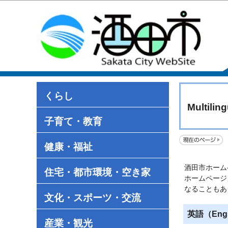
くらし
Multiling
子育て・教育
健康・福祉
酒田市ホーム
住宅・都市環境・空き家
ホームページ
なることもあ
文化・スポーツ・交流
英語（Engl
産業・観光