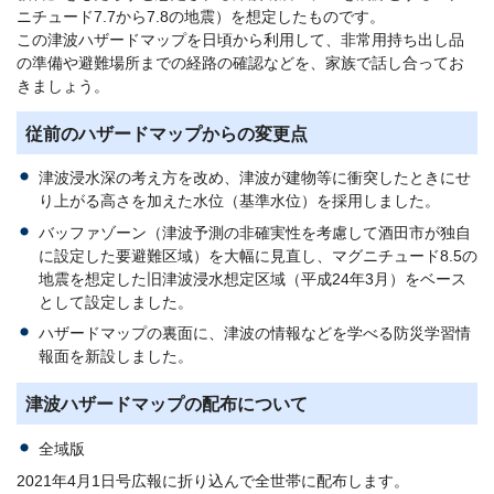
ニチュード7.7から7.8の地震）を想定したものです。
この津波ハザードマップを日頃から利用して、非常用持ち出し品
の準備や避難場所までの経路の確認などを、家族で話し合ってお
きましょう。
従前のハザードマップからの変更点
津波浸水深の考え方を改め、津波が建物等に衝突したときにせ
り上がる高さを加えた水位（基準水位）を採用しました。
バッファゾーン（津波予測の非確実性を考慮して酒田市が独自
に設定した要避難区域）を大幅に見直し、マグニチュード8.5の
地震を想定した旧津波浸水想定区域（平成24年3月）をベース
として設定しました。
ハザードマップの裏面に、津波の情報などを学べる防災学習情
報面を新設しました。
津波ハザードマップの配布について
全域版
2021年4月1日号広報に折り込んで全世帯に配布します。