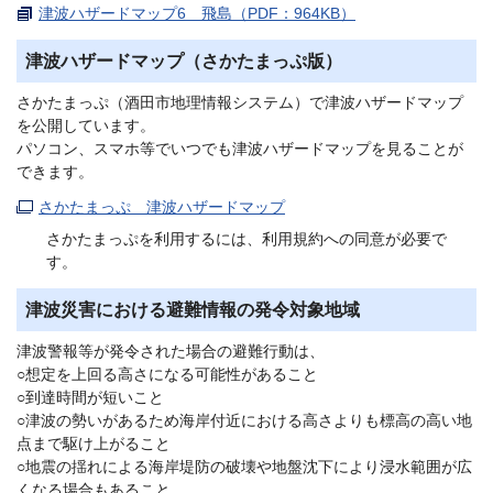
津波ハザードマップ6 飛島（PDF：964KB）
津波ハザードマップ（さかたまっぷ版）
さかたまっぷ（酒田市地理情報システム）で津波ハザードマップ
を公開しています。
パソコン、スマホ等でいつでも津波ハザードマップを見ることが
できます。
さかたまっぷ 津波ハザードマップ
さかたまっぷを利用するには、利用規約への同意が必要で
す。
津波災害における避難情報の発令対象地域
津波警報等が発令された場合の避難行動は、
○想定を上回る高さになる可能性があること
○到達時間が短いこと
○津波の勢いがあるため海岸付近における高さよりも標高の高い地
点まで駆け上がること
○地震の揺れによる海岸堤防の破壊や地盤沈下により浸水範囲が広
くなる場合もあること