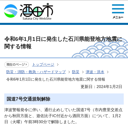
このページの本文へ移動
令和6年1月1日に発生した石川県能登地方地震に
関する情報
トップページ
防災・消防・救急・ハザードマップ
防災
津波・洪水
令和6年1月1日に発生した石川県能登地方地震に関する情報
更新日：2024年1月2日
国道7号交通規制解除
津波警報発令に伴い、通行止めしていた国道7号（市内豊里交差点
から秋田方面と、遊佐比子IC付近から酒田方面）について、1月2
日（火曜）午前3時30分で解除しました。