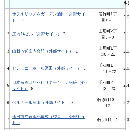
ル
ホテルリッチ＆ガーデン酒田（外部サイ
若竹町1丁
1
2.6
ト）
※
目1－1
山居町2丁
2
庄内JAビル（外部サイト）
※
3.1
目3－8
山居町1丁
3
山新放送庄内会館（外部サイト）
※
2.5
目5－21
千石町1丁
4
セレモニーホール酒田（外部サイト）
※
2.6
目11－22
日本海酒田リハビリテーション病院（外部
千石町2丁
5
2.4
サイト）
※
目3－20
若原町10－
6
ベルナール酒田（外部サイト）
※
3.2
12
酒田市立若浜小学校（校舎）（外部サイ
7
若浜町1－1
2.3
ト）