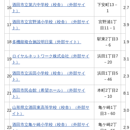
酒田市立第六中学校（校舎）（外部サイ
下安町13－
16
2.7
ト）
1
酒田市立宮野浦小学校（校舎）（外部サイ
宮野浦1丁
17
3.9
ト）
目11－1
駅東2丁目3
18
多機能複合施設明日葉（外部サイト）
1.9
－6
ロイヤルネットワーク株式会社（外部サイ
浜田1丁目7
19
3.1
ト）
－20
酒田市立浜田小学校（校舎）（外部サイ
浜田1丁目5
20
2.3
ト）
－46
酒田市民会館（希望ホール）（外部サイ
本町2丁目2
21
8.1
ト）
－10
山形県立酒田東高等学校（校舎）（外部サ
亀ケ崎1丁
22
3.0
イト）
目3－60
酒田市立亀ケ崎小学校（校舎）（外部サイ
亀ケ崎2丁
23
2.9