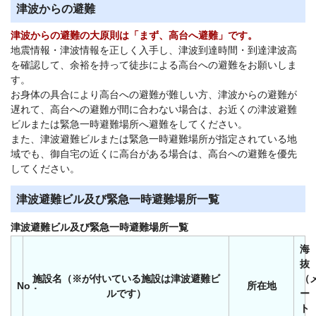
津波からの避難
津波からの避難の大原則は「まず、高台へ避難」です。
地震情報・津波情報を正しく入手し、津波到達時間・到達津波高
を確認して、余裕を持って徒歩による高台への避難をお願いしま
す。
お身体の具合により高台への避難が難しい方、津波からの避難が
遅れて、高台への避難が間に合わない場合は、お近くの津波避難
ビルまたは緊急一時避難場所へ避難をしてください。
また、津波避難ビルまたは緊急一時避難場所が指定されている地
域でも、御自宅の近くに高台がある場合は、高台への避難を優先
してください。
津波避難ビル及び緊急一時避難場所一覧
津波避難ビル及び緊急一時避難場所一覧
海
抜
施設名（※が付いている施設は津波避難ビ
（
No．
所在地
ルです）
ー
ト