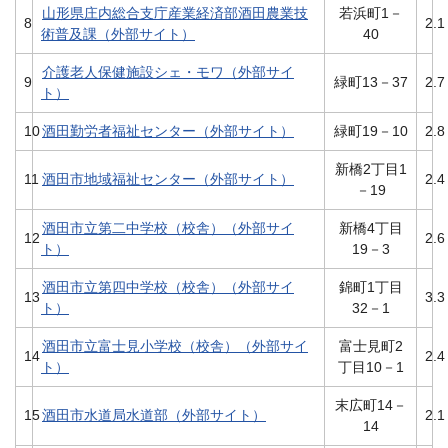
山形県庄内総合支庁産業経済部酒田農業技
若浜町1－
8
2.1
術普及課（外部サイト）
40
介護老人保健施設シェ・モワ（外部サイ
9
緑町13－37
2.7
ト）
10
酒田勤労者福祉センター（外部サイト）
緑町19－10
2.8
新橋2丁目1
11
酒田市地域福祉センター（外部サイト）
2.4
－19
酒田市立第二中学校（校舎）（外部サイ
新橋4丁目
12
2.6
ト）
19－3
酒田市立第四中学校（校舎）（外部サイ
錦町1丁目
13
3.3
ト）
32－1
酒田市立富士見小学校（校舎）（外部サイ
富士見町2
14
2.4
ト）
丁目10－1
末広町14－
15
酒田市水道局水道部（外部サイト）
2.1
14