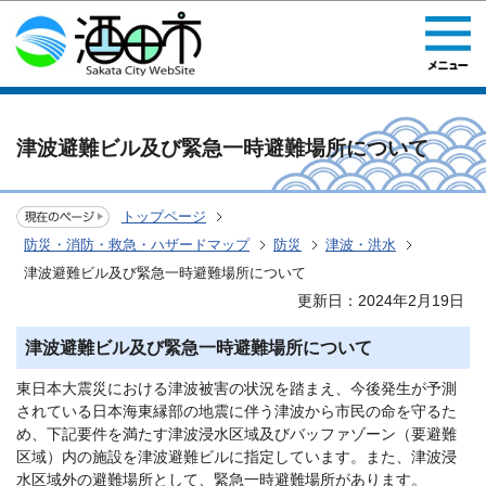
このページの本文へ移動
津波避難ビル及び緊急一時避難場所について
トップページ
防災・消防・救急・ハザードマップ
防災
津波・洪水
津波避難ビル及び緊急一時避難場所について
更新日：2024年2月19日
津波避難ビル及び緊急一時避難場所について
東日本大震災における津波被害の状況を踏まえ、今後発生が予測
されている日本海東縁部の地震に伴う津波から市民の命を守るた
め、下記要件を満たす津波浸水区域及びバッファゾーン（要避難
区域）内の施設を津波避難ビルに指定しています。また、津波浸
水区域外の避難場所として、緊急一時避難場所があります。