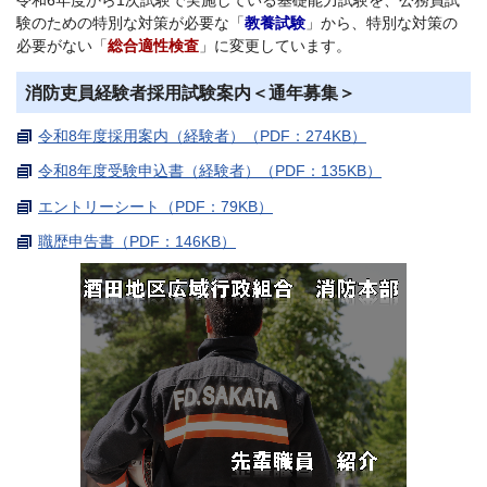
験のための特別な対策が必要な「
教養試験
」から、特別な対策の
必要がない「
総合適性検査
」に変更しています。
消防吏員経験者採用試験案内＜通年募集＞
令和8年度採用案内（経験者）（PDF：274KB）
令和8年度受験申込書（経験者）（PDF：135KB）
エントリーシート（PDF：79KB）
職歴申告書（PDF：146KB）