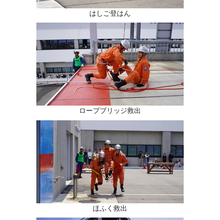
はしご登はん
ロープブリッジ救出
ほふく救出