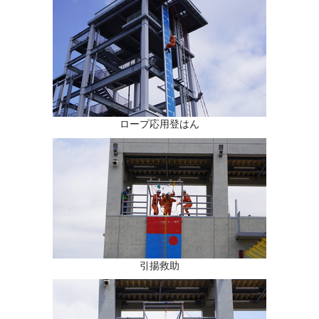
ロープ応用登はん
引揚救助