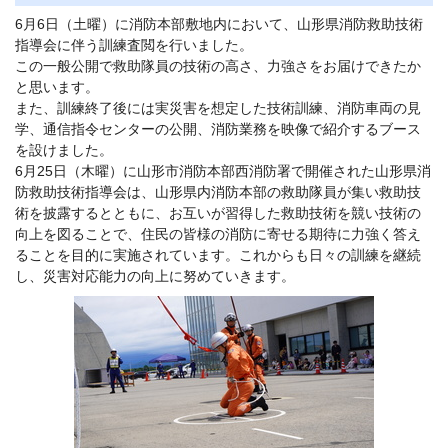
6月6日（土曜）に消防本部敷地内において、山形県消防救助技術
指導会に伴う訓練査閲を行いました。
この一般公開で救助隊員の技術の高さ、力強さをお届けできたか
と思います。
また、訓練終了後には実災害を想定した技術訓練、消防車両の見
学、通信指令センターの公開、消防業務を映像で紹介するブース
を設けました。
6月25日（木曜）に山形市消防本部西消防署で開催された山形県消
防救助技術指導会は、山形県内消防本部の救助隊員が集い救助技
術を披露するとともに、お互いが習得した救助技術を競い技術の
向上を図ることで、住民の皆様の消防に寄せる期待に力強く答え
ることを目的に実施されています。これからも日々の訓練を継続
し、災害対応能力の向上に努めていきます。