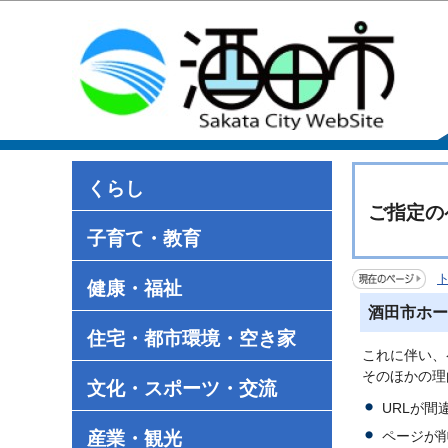
くらし
ご指定の
子育て・教育
健康・福祉
酒田市ホー
住宅・都市環境・空き家
これに伴い、
そのほかの理
文化・スポーツ・交流
URLが
産業・観光
ページが