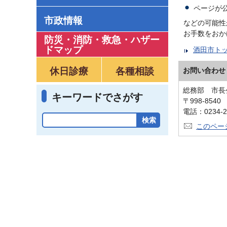
ページが
市政情報
などの可能性
お手数をおか
防災・消防・救急
・
ハザー
ドマップ
酒田市ト
休日診療
各種相談
お問い合わせ
総務部 市長
キーワードでさがす
〒998-854
電話：0234-2
このペー