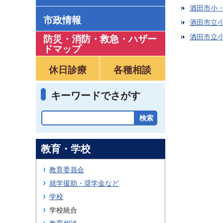
酒田市小
市政情報
酒田市立
酒田市立
防災・消防・救急
・
ハザー
ドマップ
休日診療
各種相談
キーワードでさがす
教育・学校
教育委員会
就学援助・奨学金など
学校
学校統合