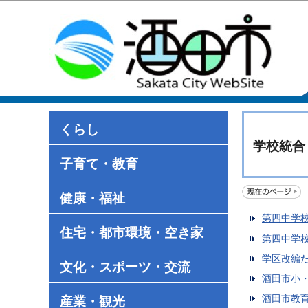
くらし
学校統合
子育て・教育
健康・福祉
第四中学
住宅・都市環境・空き家
第四中学
学区改編
文化・スポーツ・交流
酒田市小
酒田市教
産業・観光