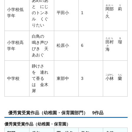
あめのあ
おかべ
り
と にじ
岡部
莉
小学校低
のトンネ
平田小
1
く
学年
久
ル くぐ
りたい
白鳥の
たむら
る
田村
瑠
小学校高
鳴き声ひ
松原小
6
み
学年
びき 天
海
あおぐ
静けさ
を 連れ
こばやし
らん
中学校
て香る
東部中
3
小林
蘭
は 金木
犀
優秀賞受賞作品（幼稚園・保育園部門） 9作品
優秀賞受賞作品（幼稚園・保育園）