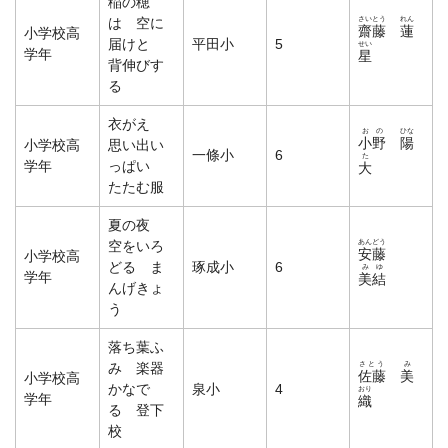
稲の穂
さいとう
れん
は 空に
齋藤
蓮
小学校高
届けと
平田小
5
せい
学年
星
背伸びす
る
衣がえ
おの
ひな
小野
陽
小学校高
思い出い
一條小
6
た
学年
っぱい
大
たたむ服
夏の夜
あんどう
空をいろ
安藤
小学校高
どる ま
琢成小
6
みゆ
学年
美結
んげきょ
う
落ち葉ふ
さとう
み
み 楽器
佐藤
美
小学校高
かなで
泉小
4
おり
学年
織
る 登下
校