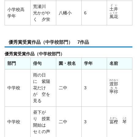
どい
荒瀬川
土井
小学校高
光かがや
八幡小
6
ふうか
学年
風花
く 夕蛍
優秀賞受賞作品（中学校部門） 7作品
優秀賞受賞作品（中学校部門）
部門
俳句
園・校名
学年
名前
雨の日
わたなべ
に 紫陽
渡部
中学校
花だけ
二中
3
ねね
寧祢
が 空を
見る
昼下が
り 授業
とがし
こと
中学校
二中
3
冨樫
琴
開始は
セミの声