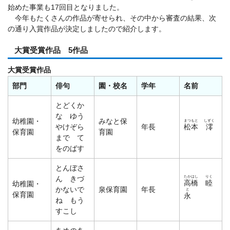
始めた事業も17回目となりました。
今年もたくさんの作品が寄せられ、その中から審査の結果、次
の通り入賞作品が決定しましたので紹介します。
大賞受賞作品 5作品
大賞受賞作品
部門
俳句
園・校名
学年
名前
とどくか
な ゆう
幼稚園・
みなと保
まつもと
しずく
やけぞら
年長
松本
澪
保育園
育園
まで て
をのばす
とんぼさ
たか
はし
りく
ん きづ
高
橋
睦
幼稚園・
かないで
泉保育園
年長
と
保育園
永
ね もう
すこし