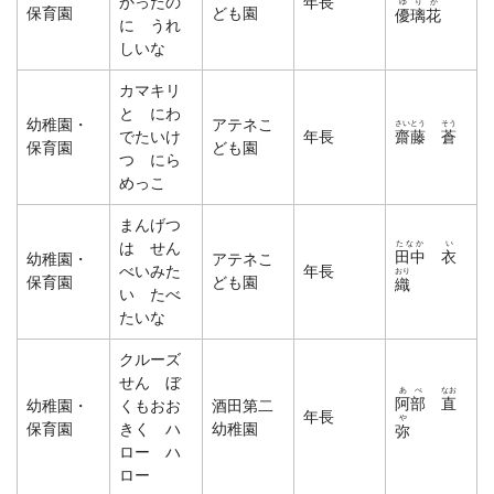
かったの
年長
ゆり
か
保育園
ども園
優璃
花
に うれ
しいな
カマキリ
と にわ
幼稚園・
アテネこ
さいとう
そう
でたいけ
年長
齋藤
蒼
保育園
ども園
つ にら
めっこ
まんげつ
たなか
い
は せん
田中
衣
幼稚園・
アテネこ
べいみた
年長
おり
保育園
ども園
織
い たべ
たいな
クルーズ
せん ぼ
あべ
なお
阿部
直
幼稚園・
くもおお
酒田第二
年長
や
保育園
きく ハ
幼稚園
弥
ロー ハ
ロー