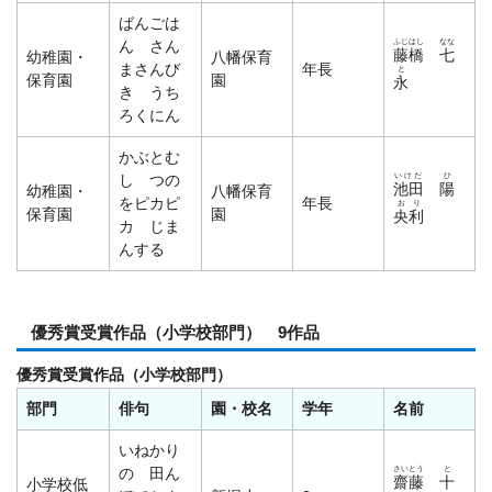
ばんごは
ふじはし
なな
ん さん
藤橋
七
幼稚園・
八幡保育
まさんび
年長
と
保育園
園
永
き うち
ろくにん
かぶとむ
いけだ
ひ
し つの
池田
陽
幼稚園・
八幡保育
をピカピ
年長
お
り
保育園
園
央
利
カ じま
んする
優秀賞受賞作品（小学校部門） 9作品
優秀賞受賞作品（小学校部門）
部門
俳句
園・校名
学年
名前
いねかり
さいとう
と
の 田ん
齋藤
十
小学校低