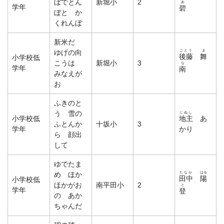
ぼでとん
新堀小
2
あ
学年
碧
ぼと か
くれんぼ
新米だ
ごとう
ま
ゆげの向
後藤
舞
小学校低
こうは
新堀小
3
な
学年
南
みなえが
お
ふきのと
う 雪の
じぬし
小学校低
地主
あ
ふとんか
十坂小
3
学年
かり
ら 顔出
して
ゆでたま
たなか
はる
め ほか
田中
陽
小学校低
ほかがお
南平田小
2
と
学年
登
の あか
ちゃんだ