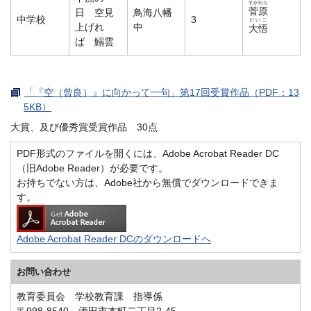
すがわら
菅原
日 空見
鳥海八幡
中学校
3
だいご
上げれ
中
大悟
ば 鰯雲
「『空（曾良）』に向かって一句」第17回受賞作品（PDF：13
5KB）
大賞、及び優秀賞受賞作品 30点
PDF形式のファイルを開くには、Adobe Acrobat Reader DC
（旧Adobe Reader）が必要です。
お持ちでない方は、Adobe社から無償でダウンロードできま
す。
Adobe Acrobat Reader DCのダウンロードへ
お問い合わせ
教育委員会 学校教育課 指導係