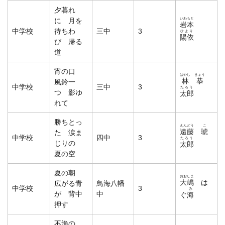
夕暮れ
いわもと
に 月を
岩本
中学校
待ちわ
三中
3
ひより
陽依
び 帰る
道
宵の口
はやし
きょう
林
恭
風鈴一
中学校
三中
3
たろう
つ 影ゆ
太郎
れて
勝ちとっ
えんどう
こ
遠藤
琥
た 涙ま
中学校
四中
3
たろう
じりの
太郎
夏の空
夏の朝
おおしま
大嶋
は
広がる青
鳥海八幡
中学校
3
み
が 背中
中
ぐ
海
押す
不漁の