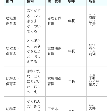
部門
俳句
園・校名
学年
名前
ぼくがす
かいとう
き おつ
海藤
幼稚園・
みなと保
きさま
年長
こうき
保育園
育園
工貴
が つい
てくる
とんぼさ
わかき
ん あき
若木
幼稚園・
宮野浦保
がきたよ
年長
りこ
保育園
育園
莉瑚
と おし
えてる
きれいだ
ちば
な ぼく
千羽
幼稚園・
宮野浦保
にとどい
年長
せいの
すけ
保育園
育園
星乃
介
た むし
のこえ
かくれん
おおい
ぼ みつ
大井
幼稚園・
アテネこ