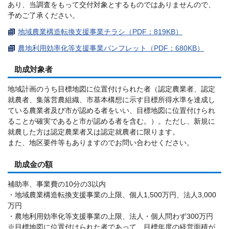
あり、当調査をもって交付対象とするものではありませんので、
予めご了承ください。
地域農業構造転換支援事業チラシ（PDF：819KB）
農地利用効率化等支援事業パンフレット（PDF：680KB）
助成対象者
地域計画のうち目標地図に位置付けられた者（認定農業者、認定
就農者、集落営農組織、市基本構想に示す目標所得水準を達成し
ている農業者及び市が認める者をいい、目標地図に位置付けられ
ることが確実であると市が認める者を含む。）。ただし、新規に
就農した方は認定農業者又は認定就農者に限ります。
また、地区要件等もありますのでお問い合わせください。
助成金の額
補助率、事業費の10分の3以内
・地域農業構造転換支援事業の上限、個人1,500万円、法人3,000
万円
・農地利用効率化等支援事業の上限、法人・個人問わず300万円
※目標地図に位置付けられた者であって、目標年度の経営面積が