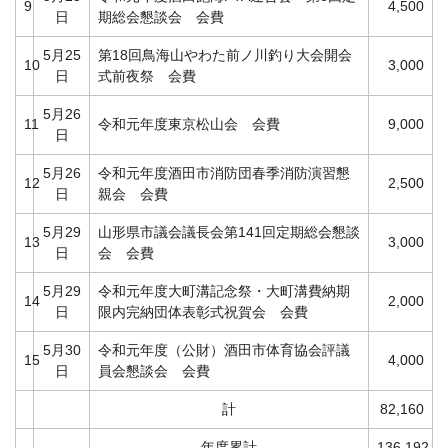
9
4,500
日
期総会懇談会 会費
5月25
第18回鳥海山やわた前ノ川釣り大会開会
10
3,000
日
式前夜祭 会費
5月26
11
令和元年度東京松山会 会費
9,000
日
5月26
令和元年度酒田市消防団春季消防演習懇
12
2,500
日
親会 会費
5月29
山形県市議会議長会第141回定期総会懇談
13
3,000
日
会 会費
5月29
令和元年度大町溝記念祭・大町溝費納期
14
2,000
日
限内完納団体表彰式祝賀会 会費
5月30
令和元年度（公財）酒田市体育協会評議
15
4,000
日
員会懇談会 会費
計
82,160
年度累計
136,192