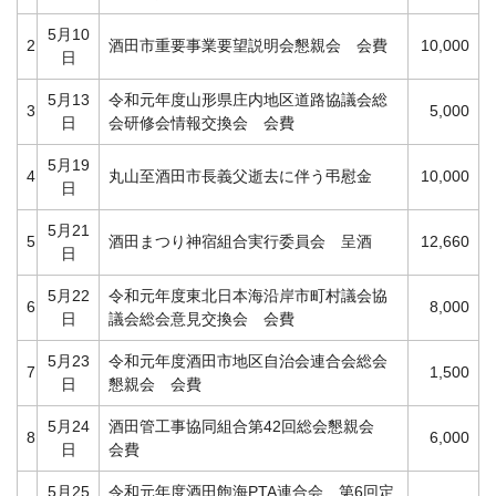
5月10
2
酒田市重要事業要望説明会懇親会 会費
10,000
日
5月13
令和元年度山形県庄内地区道路協議会総
3
5,000
日
会研修会情報交換会 会費
5月19
4
丸山至酒田市長義父逝去に伴う弔慰金
10,000
日
5月21
5
酒田まつり神宿組合実行委員会 呈酒
12,660
日
5月22
令和元年度東北日本海沿岸市町村議会協
6
8,000
日
議会総会意見交換会 会費
5月23
令和元年度酒田市地区自治会連合会総会
7
1,500
日
懇親会 会費
5月24
酒田管工事協同組合第42回総会懇親会
8
6,000
日
会費
5月25
令和元年度酒田飽海PTA連合会 第6回定