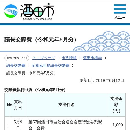
このページの本文へ移動
議長交際費（令和元年5月分）
トップページ
市政情報
酒田市議会
議長交際費
令和元年度議長交際費
議長交際費（令和元年5月分）
更新日：2019年6月12日
交際費執行状況（令和元年5月分）
支出金
支出
No
支出件名
額
月日
（円）
5月9
第57回酒田市自治会連合会定時総会懇親
1
1,000
日
会 会費