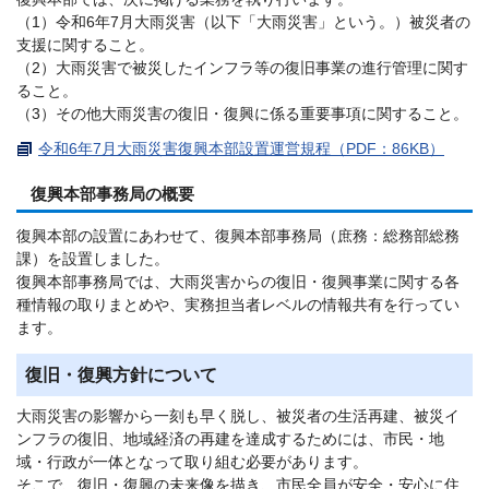
（1）令和6年7月大雨災害（以下「大雨災害」という。）被災者の
支援に関すること。
（2）大雨災害で被災したインフラ等の復旧事業の進行管理に関す
ること。
（3）その他大雨災害の復旧・復興に係る重要事項に関すること。
令和6年7月大雨災害復興本部設置運営規程（PDF：86KB）
復興本部事務局の概要
復興本部の設置にあわせて、復興本部事務局（庶務：総務部総務
課）を設置しました。
復興本部事務局では、大雨災害からの復旧・復興事業に関する各
種情報の取りまとめや、実務担当者レベルの情報共有を行ってい
ます。
復旧・復興方針について
大雨災害の影響から一刻も早く脱し、被災者の生活再建、被災イ
ンフラの復旧、地域経済の再建を達成するためには、市民・地
域・行政が一体となって取り組む必要があります。
そこで、復旧・復興の未来像を描き、市民全員が安全・安心に住