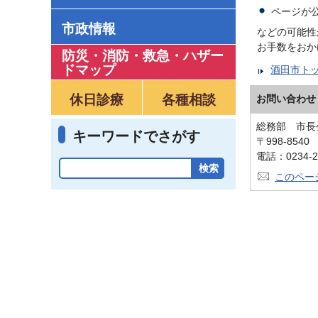
ページが
市政情報
などの可能性
お手数をおか
防災・消防・救急
・
ハザー
ドマップ
酒田市ト
休日診療
各種相談
お問い合わせ
総務部 市長
キーワードでさがす
〒998-854
電話：0234-2
このペー