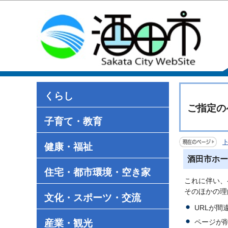
くらし
ご指定の
子育て・教育
健康・福祉
酒田市ホー
住宅・都市環境・空き家
これに伴い、
そのほかの理
文化・スポーツ・交流
URLが
産業・観光
ページが