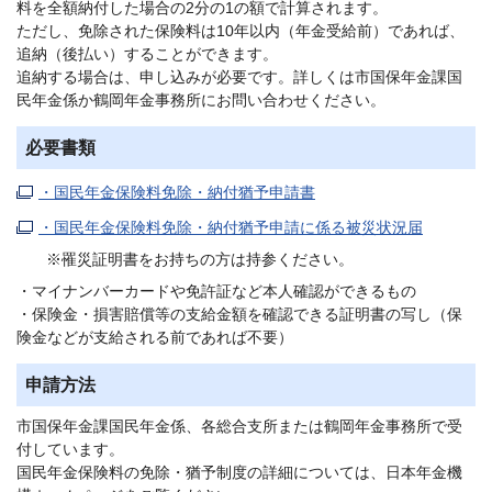
料を全額納付した場合の2分の1の額で計算されます。
ただし、免除された保険料は10年以内（年金受給前）であれば、
追納（後払い）することができます。
追納する場合は、申し込みが必要です。詳しくは市国保年金課国
民年金係か鶴岡年金事務所にお問い合わせください。
必要書類
・国民年金保険料免除・納付猶予申請書
・国民年金保険料免除・納付猶予申請に係る被災状況届
※罹災証明書をお持ちの方は持参ください。
・マイナンバーカードや免許証など本人確認ができるもの
・保険金・損害賠償等の支給金額を確認できる証明書の写し（保
険金などが支給される前であれば不要）
申請方法
市国保年金課国民年金係、各総合支所または鶴岡年金事務所で受
付しています。
国民年金保険料の免除・猶予制度の詳細については、日本年金機