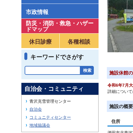
市政情報
防災・消防・救急
・
ハザー
ドマップ
休日診療
各種相談
キーワードでさがす
施設休館の
令和6年7月
自治会・コミュニティ
詳細について
青沢克雪管理センター
施設の概要
自治会
コミュニティセンター
住所
地域協議会
酒田市北青沢