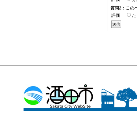
質問2：この
評価：
た