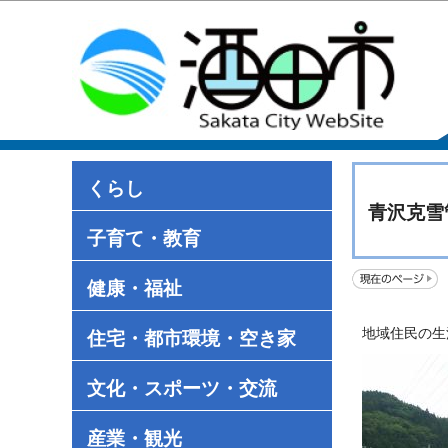
くらし
青沢克雪
子育て・教育
健康・福祉
地域住民の生
住宅・都市環境・空き家
文化・スポーツ・交流
産業・観光