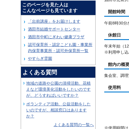
このページを見た人は
こんなページも見ています
開館時間
「出前講座」をお届けします
午前8時30分
酒田市結婚サポートセンター
休館日
酒田市中町にぎわい健康プラザ
認可保育所・認定こども園・事業所
年末年始（1
内保育事業所・認可外保育所一覧
※利用申し込
やすらぎ霊園
館内の概
よくある質問
集会室、調理
地域の道路や公園の清掃活動、花植
使用料
えなど環境美化活動をしたいのです
が、どうすればいいですか？
ボランティア活動、公益活動をした
いのですが、相談窓口はあります
か？
よくある質問の一覧へ
※使用時間は