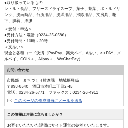
●取り扱っているもの
レトルト食品、フリーズドライスープ、菓子、茶葉、ボトルドリ
ンク、洗面商品、台所用品、洗濯用品、掃除用品、文房具、靴
下、肌着、洋服
＜受付・申込＞
●受付方法：電話（0234-25-0586）
●受付時間：10時～20時
＜支払い＞
現金と各種コード決済（PayPay、楽天ペイ、d払い、au PAY、メ
ルペイ、COIN＋、Alipay＋、WeChatPay）
お問い合わせ
市民部 まちづくり推進課 地域振興係
〒998-8540 酒田市本町二丁目2-45
電話：0234-26-5771 ファックス：0234-26-4911
このページの作成担当にメールを送る
この情報はお役に立ちましたか？
お寄せいただいた評価はサイト運営の参考といたします。