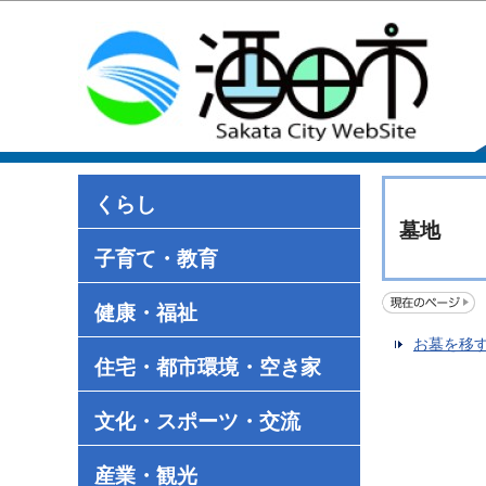
くらし
墓地
子育て・教育
健康・福祉
お墓を移
住宅・都市環境・空き家
文化・スポーツ・交流
産業・観光