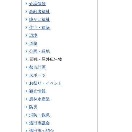
介護保険
高齢者福祉
障がい福祉
住宅・建築
環境
道路
公園・緑地
景観・屋外広告物
都市計画
スポーツ
お祭り・イベント
観光情報
農林水産業
防災
消防・救急
酒田市議会
酒田市の紹介