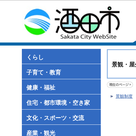
くらし
景観・屋
子育て・教育
健康・福祉
景観制度
住宅・都市環境・空き家
文化・スポーツ・交流
産業・観光