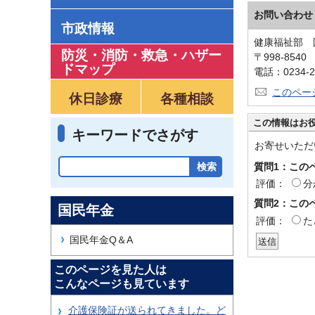
お問い合わせ
市政情報
健康福祉部 
防災・消防・救急
・
ハザー
〒998-854
ドマップ
電話：0234-2
このペー
休日診療
各種相談
この情報はお
キーワードでさがす
お寄せいただ
質問1：この
評価：
分
質問2：この
国民年金
評価：
た
国民年金Q＆A
このページを見た人は
こんなページも見ています
介護保険証が送られてきました。ど