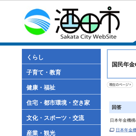
くらし
国民年金
子育て・教育
健康・福祉
住宅・都市環境・空き家
回答
文化・スポーツ・交流
日本年金機構
日本年金機
産業・観光