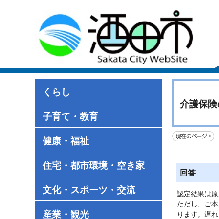
くらし
介護保険
子育て・教育
健康・福祉
住宅・都市環境・空き家
回答
文化・スポーツ・交流
認定結果は原
ただし、ご本
産業・観光
ります。遅れ