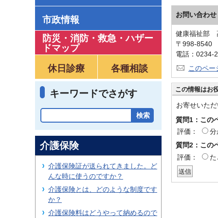
お問い合わせ
市政情報
健康福祉部 
防災・消防・救急
・
ハザー
〒998-854
ドマップ
電話：0234-2
休日診療
各種相談
このペー
この情報はお
キーワードでさがす
お寄せいただ
質問1：この
評価：
分
介護保険
質問2：この
評価：
た
介護保険証が送られてきました。ど
んな時に使うのですか？
介護保険とは、どのような制度です
か？
介護保険料はどうやって納めるので