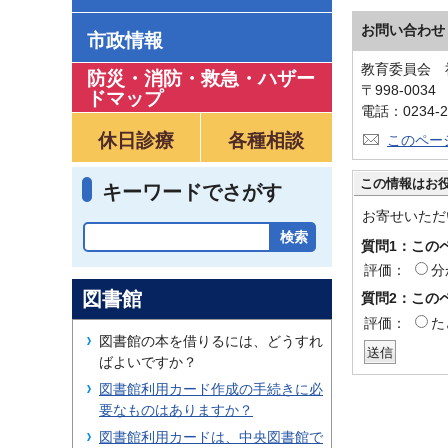
お問い合わせ
市政情報
教育委員会 
防災・消防・救急
・
ハザー
〒998-00
ドマップ
電話：0234-2
休日診療
各種相談
このペー
この情報はお
キーワードでさがす
お寄せいただ
質問1：この
評価：
分
図書館
質問2：この
評価：
た
図書館の本を借りるには、どうすれ
ばよいですか？
図書館利用カード作成の手続きに必
要なものはありますか？
図書館利用カードは、中央図書館で