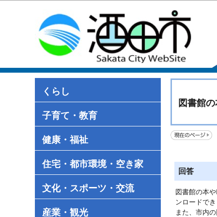
くらし
図書館の
子育て・教育
健康・福祉
住宅・都市環境・空き家
回答
文化・スポーツ・交流
図書館の本や
ンロードでき
産業・観光
また、市内の