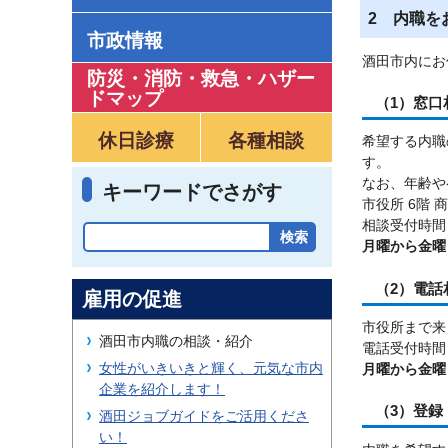
2 内職を
市政情報
酒田市内にお
防災・消防・救急
・
ハザー
ドマップ
（1）窓口
休日診療
各種相談
希望する内職
す。
なお、年齢や
キーワードでさがす
市役所 6階 
相談受付時間
月曜から金曜
（2）電話
雇用の促進
市役所まで来
酒田市内職の相談・紹介
電話受付時間：
女性がいきいきと輝く、元気な市内
月曜から金曜
企業を紹介します！
（3）登録
酒田ジョブガイドをご活用くださ
い！