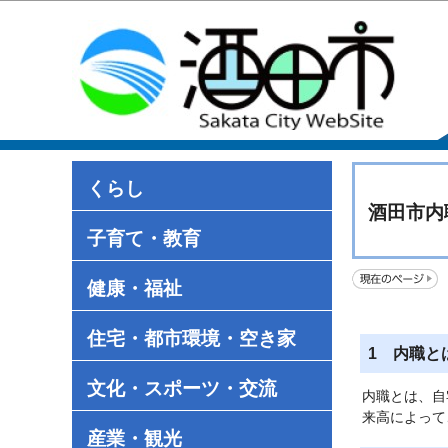
くらし
酒田市内
子育て・教育
健康・福祉
住宅・都市環境・空き家
1 内職と
文化・スポーツ・交流
内職とは、自
来高によって
産業・観光