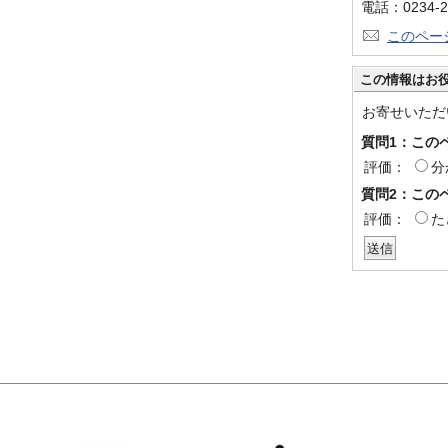
電話：0234-2
このペー
この情報はお
お寄せいただ
質問1：この
評価：
分
質問2：この
評価：
た