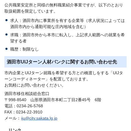
公共職業安定所と同様の無料職業紹介事業ですが、以下のとおり
取扱範囲を限定しています。
求人：酒田市内に事業所を有する企業等（求人状況によっては
酒田市内から通勤可能な庄内地域を含む）
求職：酒田市外から本市に転入し、上記求人範囲への就業を希
望する者
職歴：制限なし
酒田市UIJターン人材バンクに関するお問い合わせ先
市内企業とUIJターン就職を希望する方との橋渡しをする「UIJタ
ーンコーディネーター」を配置しております。
お気軽にお問い合わせください。
酒田市移住相談総合窓口
〒998-8540 山形県酒田市本町二丁目2番45号 6階
電話：0234-26-5768
FAX：0234-22-3910
メール：
iju@city.sakata.lg.jp
リンク