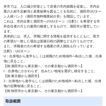
本市では、人口減少対策として若者の市内就職を促進し、市内企
業の人材不足解消と産業振興を図ることを目的に、酒田市UIJター
ン人材バンク（酒田市無料職業紹介所）を開設しています。
これは、市内企業と酒田市へのUIJターン（注釈1）を希望する市
外在住者の方との雇用の橋渡しするもので、酒田市が運営してい
ます。
具体的には、求人、求職に関する情報を提供するとともに、双方
の希望が一致した場合は面接日程の調整なども行うものです。
また、求職者の方の希望する職業の求人開拓も行っています。
注釈1：UIJターン
U：出身地から進学もしくは就職のため地域外へ転出した後、出身
地に戻ること。
【例:酒田市から東京都へ、その東京都から酒田市へ】
I：出身地にかかわらず、住みたい地域を選択し移住すること。
【例:東京都から酒田市】
J：出身地から進学もしくは就職のため地域外へ転出した後、出身
地の近隣地域に戻ること。
【例:秋田市から東京都へ、その東京都から酒田市へ】
取扱範囲