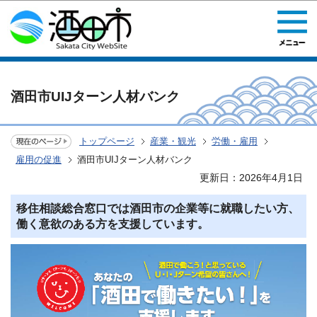
このページの本文へ移動
酒田市UIJターン人材バンク
トップページ
産業・観光
労働・雇用
雇用の促進
酒田市UIJターン人材バンク
更新日：2026年4月1日
移住相談総合窓口では酒田市の企業等に就職したい方、
働く意欲のある方を支援しています。