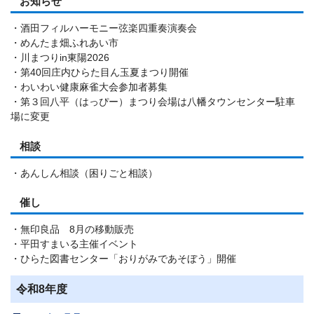
お知らせ
・酒田フィルハーモニー弦楽四重奏演奏会
・めんたま畑ふれあい市
・川まつりin東陽2026
・第40回庄内ひらた目ん玉夏まつり開催
・わいわい健康麻雀大会参加者募集
・第３回八平（はっぴー）まつり会場は八幡タウンセンター駐車
場に変更
相談
・あんしん相談（困りごと相談）
催し
・無印良品 8月の移動販売
・平田すまいる主催イベント
・ひらた図書センター「おりがみであそぼう」開催
令和8年度