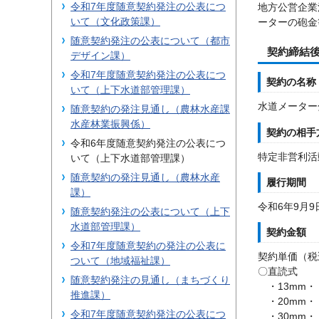
令和7年度随意契約発注の公表につ
地方公営企業
いて（文化政策課）
ーターの砲金
随意契約発注の公表について（都市
契約締結
デザイン課）
令和7年度随意契約発注の公表につ
契約の名称
いて（上下水道部管理課）
水道メーター
随意契約の発注見通し（農林水産課
水産林業振興係）
契約の相手
令和6年度随意契約発注の公表につ
特定非営利活
いて（上下水道部管理課）
随意契約の発注見通し（農林水産
履行期間
課）
令和6年9月9
随意契約発注の公表について（上下
水道部管理課）
契約金額
令和7年度随意契約の発注の公表に
契約単価（税
ついて（地域福祉課）
〇直読式
随意契約発注の見通し（まちづくり
・13mm・・
推進課）
・20mm・・
令和7年度随意契約発注の公表につ
・30mm・・