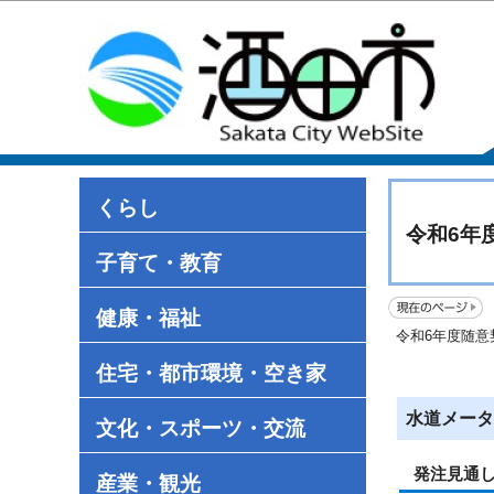
くらし
令和6年
子育て・教育
健康・福祉
令和6年度随
住宅・都市環境・空き家
水道メータ
文化・スポーツ・交流
発注見通
産業・観光