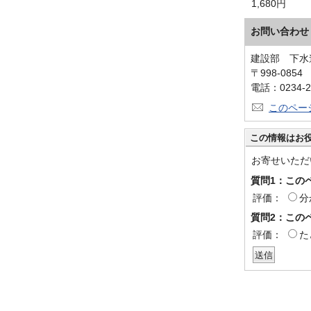
1,680円
お問い合わせ
建設部 下水
〒998-085
電話：0234-2
このペー
この情報はお
お寄せいただ
質問1：この
評価：
分
質問2：この
評価：
た