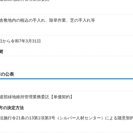
舎敷地内の植込の手入れ、除草作業、芝の手入れ等
日から令和7年3月31日
間
前の公表
道部緑地維持管理業務委託【単価契約】
方の決定方法
法施行令21条の13第1項第3号（シルバー人材センター）による随意契