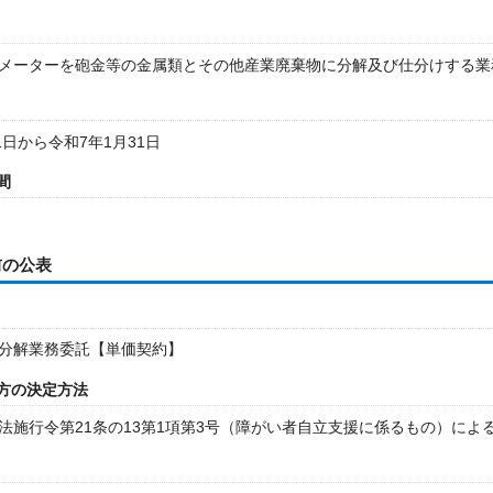
メーターを砲金等の金属類とその他産業廃棄物に分解及び仕分けする業
1日から令和7年1月31日
間
前の公表
分解業務委託【単価契約】
方の決定方法
法施行令第21条の13第1項第3号（障がい者自立支援に係るもの）によ