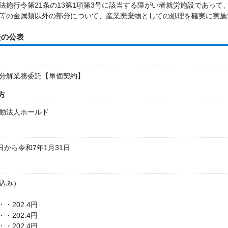
法施行令第21条の13第1項第3号に該当する障がい者就労施設であっ
等の金属類以外の部分について、産業廃棄物としての処理を確実に実施
後の公表
分解業務委託【単価契約】
方
動法人ホールド
日から令和7年1月31日
込み）
・202.4円
・202.4円
・202.4円