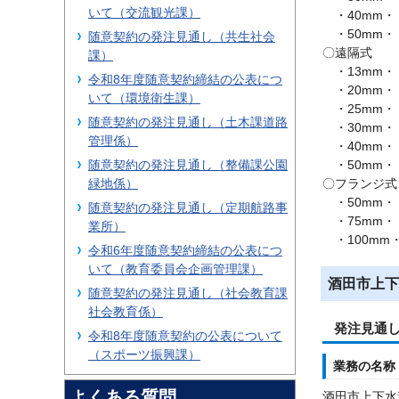
いて（交流観光課）
・40mm・・
・50mm・・
随意契約の発注見通し（共生社会
〇遠隔式
課）
・13mm・・
令和8年度随意契約締結の公表につ
・20mm・・
いて（環境衛生課）
・25mm・・
随意契約の発注見通し（土木課道路
・30mm・・
管理係）
・40mm・・
・50mm・・
随意契約の発注見通し（整備課公園
〇フランジ式
緑地係）
・50mm・・
随意契約の発注見通し（定期航路事
・75mm・・
業所）
・100mm・
令和6年度随意契約締結の公表につ
いて（教育委員会企画管理課）
酒田市上下
随意契約の発注見通し（社会教育課
社会教育係）
発注見通
令和8年度随意契約の公表について
（スポーツ振興課）
業務の名称
よくある質問
酒田市上下水