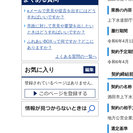
業務の内容
eメールで意見や提言を出すにはどう
すればいいですか？
上下水道部庁
市政に対して意見や要望を出したい
履行期間
ときはどうすればいいですか？
令和6年4月1
ふれあいBOXって何ですか？どこに
ありますか？
契約予定期
よくある質問の一覧へ
令和6年4月
お気に入り
契約締結
登録されているページはありません。
契約の名称
酒田市上下水
契約の相手
地方公営企業
選定基準