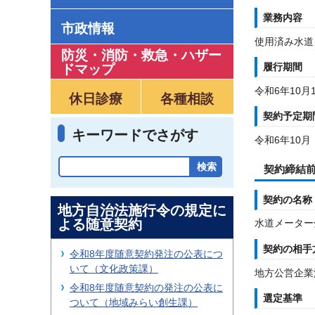
業務内容
市政情報
使用済み水道
防災・消防・救急
・
ハザー
履行期間
ドマップ
令和6年10月
休日診療
各種相談
契約予定期
キーワードでさがす
令和6年10月
契約締結
契約の名称
地方自治法施行令の規定に
よる随意契約
水道メーター
契約の相手
令和8年度随意契約発注の公表につ
いて（文化政策課）
地方公営企業
令和8年度随意契約の発注の公表に
選定基準
ついて（地域みらい創生課）