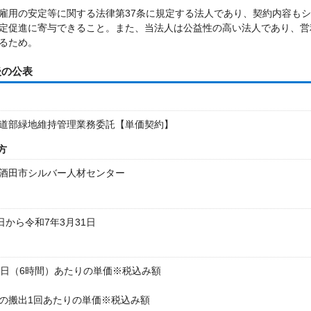
雇用の安定等に関する法律第37条に規定する法人であり、契約内容も
定促進に寄与できること。また、当法人は公益性の高い法人であり、営
るため。
後の公表
道部緑地維持管理業務委託【単価契約】
方
酒田市シルバー人材センター
日から令和7年3月31日
1日（6時間）あたりの単価※税込み額
の搬出1回あたりの単価※税込み額