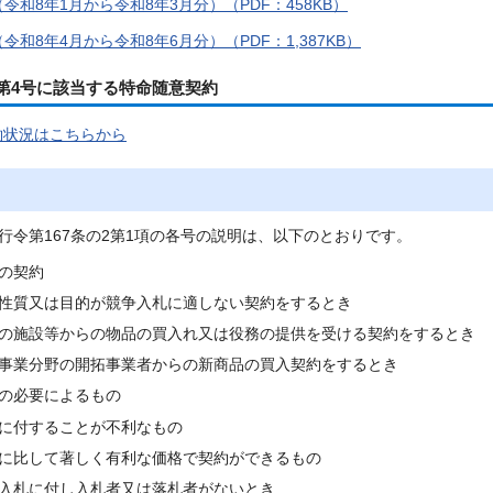
令和8年1月から令和8年3月分）（PDF：458KB）
令和8年4月から令和8年6月分）（PDF：1,387KB）
第4号に該当する特命随意契約
約状況はこちらから
行令第167条の2第1項の各号の説明は、以下のとおりです。
額の契約
の性質又は目的が競争入札に適しない契約をするとき
定の施設等からの物品の買入れ又は役務の提供を受ける契約をするとき
規事業分野の開拓事業者からの新商品の買入契約をするとき
急の必要によるもの
争に付することが不利なもの
価に比して著しく有利な価格で契約ができるもの
争入札に付し入札者又は落札者がないとき