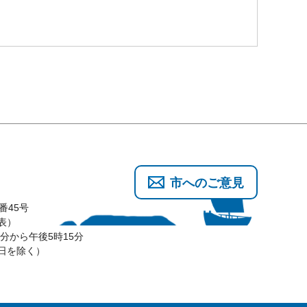
市へのご意見
番45号
代表）
分から午後5時15分
3日を除く）