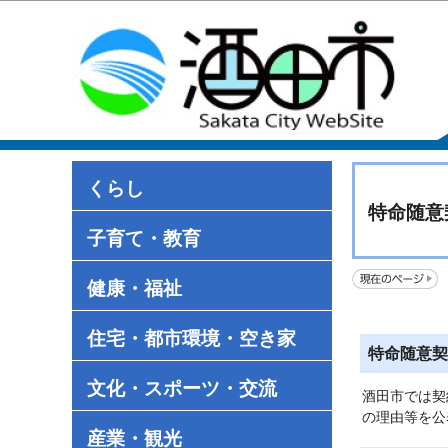
くらし
特命随意
子育て・教育
健康・福祉
住宅・都市環境・空き家
特命随意契
文化・スポーツ・交流
酒田市では契
の理由等を公
産業・観光