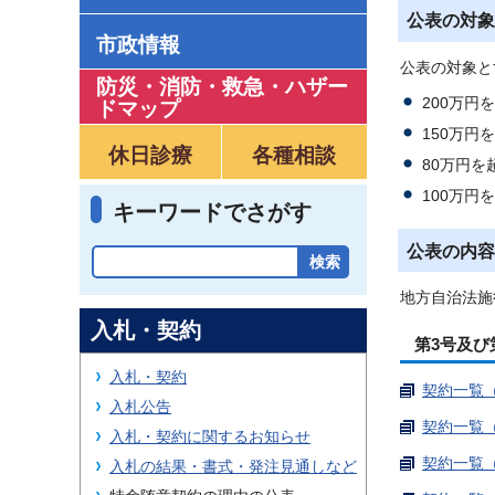
公表の対象
市政情報
公表の対象と
防災・消防・救急
・
ハザー
200万円
ドマップ
150万円
休日診療
各種相談
80万円を
100万円
キーワードでさがす
公表の内容
地方自治法施
入札・契約
第3号及び
入札・契約
契約一覧（
入札公告
契約一覧（
入札・契約に関するお知らせ
契約一覧（
入札の結果・書式・発注見通しなど