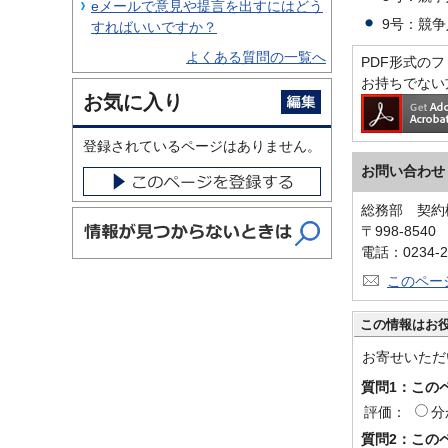
eメールで意見や提言を出すにはどう
9号：競
すればいいですか？
よくある質問の一覧へ
PDF形式のファ
お持ちでない
お気に入り
登録されているページはありません。
お問い合わせ
総務部 契約
〒998-854
電話：0234-2
このペー
この情報はお
お寄せいただ
質問1：この
評価：
分
質問2：この