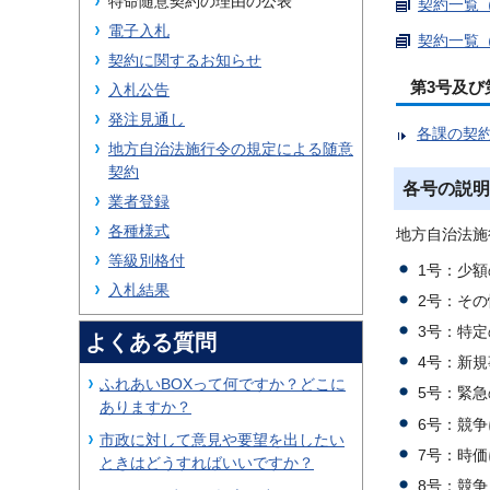
特命随意契約の理由の公表
契約一覧（
電子入札
契約一覧（
契約に関するお知らせ
第3号及び
入札公告
発注見通し
各課の契
地方自治法施行令の規定による随意
契約
各号の説明
業者登録
各種様式
地方自治法施
等級別格付
1号：少
入札結果
2号：そ
3号：特
よくある質問
4号：新
ふれあいBOXって何ですか？どこに
5号：緊
ありますか？
6号：競
市政に対して意見や要望を出したい
7号：時
ときはどうすればいいですか？
8号：競