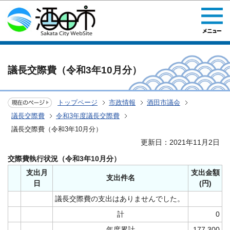
このページの本文へ移動
議長交際費（令和3年10月分）
トップページ
市政情報
酒田市議会
議長交際費
令和3年度議長交際費
議長交際費（令和3年10月分）
更新日：2021年11月2日
交際費執行状況（令和3年10月分）
支出月
支出金額
支出件名
日
(円)
議長交際費の支出はありませんでした。
計
0
年度累計
177,300