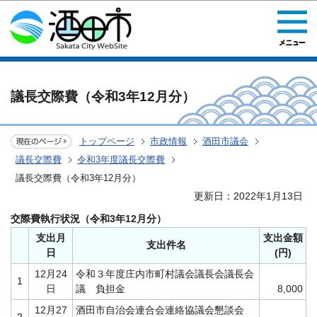
このページの本文へ移動
議長交際費（令和3年12月分）
トップページ
市政情報
酒田市議会
議長交際費
令和3年度議長交際費
議長交際費（令和3年12月分）
更新日：2022年1月13日
交際費執行状況（令和3年12月分）
支出月
支出金額
支出件名
日
(円)
12月24
令和３年度庄内市町村議会議長会議長会
1
日
議 負担金
8,000
12月27
酒田市自治会連合会連絡協議会懇談会
2