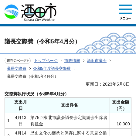
このページの本文へ移動
議長交際費（令和5年4月分）
トップページ
市政情報
酒田市議会
議長交際費
令和5年度議長交際費
議長交際費（令和5年4月分）
更新日：2023年5月8日
交際費執行状況（令和5年4月分）
支出月
支出金額
支出件名
日
（円）
4月13
第75回東北市議会議長会定期総会出席者
1
日
負担金
10,000
4月14
歴史文化の継承と保存に関する意見交換
2