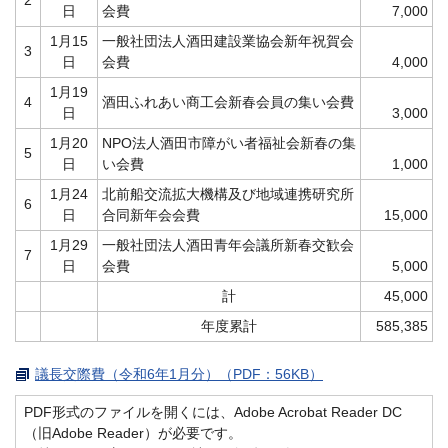
日
会費
7,000
1月15
一般社団法人酒田建設業協会新年祝賀会
3
日
会費
4,000
1月19
4
酒田ふれあい商工会新春会員の集い会費
日
3,000
1月20
NPO法人酒田市障がい者福祉会新春の集
5
日
い会費
1,000
1月24
北前船交流拡大機構及び地域連携研究所
6
日
合同新年会会費
15,000
1月29
一般社団法人酒田青年会議所新春交歓会
7
日
会費
5,000
計
45,000
年度累計
585,385
議長交際費（令和6年1月分）（PDF：56KB）
PDF形式のファイルを開くには、Adobe Acrobat Reader DC
（旧Adobe Reader）が必要です。