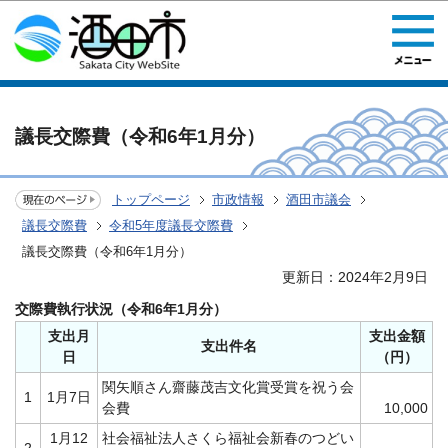
このページの本文へ移動
議長交際費（令和6年1月分）
トップページ
市政情報
酒田市議会
議長交際費
令和5年度議長交際費
議長交際費（令和6年1月分）
更新日：2024年2月9日
交際費執行状況（令和6年1月分）
支出月
支出金額
支出件名
日
（円）
関矢順さん齋藤茂吉文化賞受賞を祝う会
1
1月7日
会費
10,000
1月12
社会福祉法人さくら福祉会新春のつどい
2