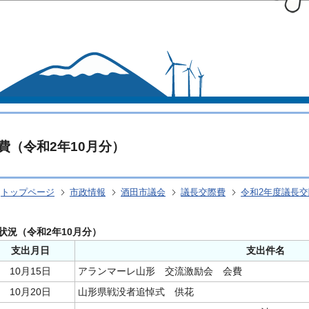
このページの本文へ移動
費（令和2年10月分）
トップページ
市政情報
酒田市議会
議長交際費
令和2年度議長
状況（令和2年10月分）
支出月日
支出件名
10月15日
アランマーレ山形 交流激励会 会費
10月20日
山形県戦没者追悼式 供花