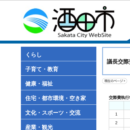
くらし
議長交際
子育て・教育
健康・福祉
住宅・都市環境・空き家
交際費執行
文化・スポーツ・交流
1
2
産業・観光