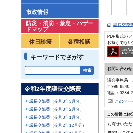
市政情報
防災・消防・救急
・
ハザー
議長交際費
ドマップ
PDF形式のファ
休日診療
各種相談
お持ちでない
キーワードでさがす
お問い合わせ
議会事務局 
〒998-854
令和2年度議長交際費
電話：0234-2
議長交際費（令和3年3月分）
このペー
議長交際費（令和3年2月分）
この情報はお
議長交際費（令和3年1月分）
お寄せいただ
議長交際費（令和2年12月分）
質問1：この