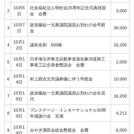
10月6
社会福祉法人明松会25周年記念式典祝賀
2
3,000
日
会 会費
10月7
故加藤紘一元衆議院議員お別れの会弔慰
3
30,000
日
金
10月1
4
議長名刺 500枚
16,200
2日
10月1
日本海沿岸東北自動車道遊佐象潟道路工
5
2,000
4日
事着工記念昼食懇談会 会費
10月1
6
村上酉吉元市議葬儀に伴う弔慰金
10,000
4日
10月1
故加藤紘一元衆議院議員お別れの会生花
7
16,200
9日
代
10月1
プレステージ・インターナショナル30周
8
4,212
9日
年感謝の会 呈酒
10月1
9
みやぎ酒田会総会懇親会 会費
6,000
9日