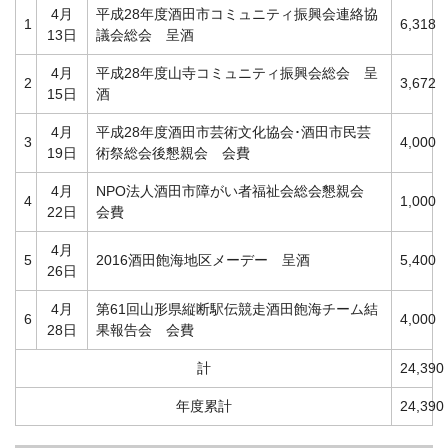
4月
平成28年度酒田市コミュニティ振興会連絡協
1
6,318
13日
議会総会 呈酒
4月
平成28年度山寺コミュニティ振興会総会 呈
2
3,672
15日
酒
4月
平成28年度酒田市芸術文化協会･酒田市民芸
3
4,000
19日
術祭総会後懇親会 会費
4月
NPO法人酒田市障がい者福祉会総会懇親会
4
1,000
22日
会費
4月
5
2016酒田飽海地区メーデー 呈酒
5,400
26日
4月
第61回山形県縦断駅伝競走酒田飽海チーム結
6
4,000
28日
果報告会 会費
計
24,390
年度累計
24,390