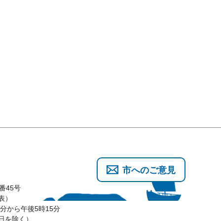
市へのご意見
番45号
代表）
分から午後5時15分
3日を除く）