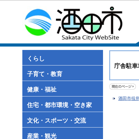
くらし
庁舎駐車
子育て・教育
健康・福祉
酒田市役
住宅・都市環境・空き家
文化・スポーツ・交流
産業・観光