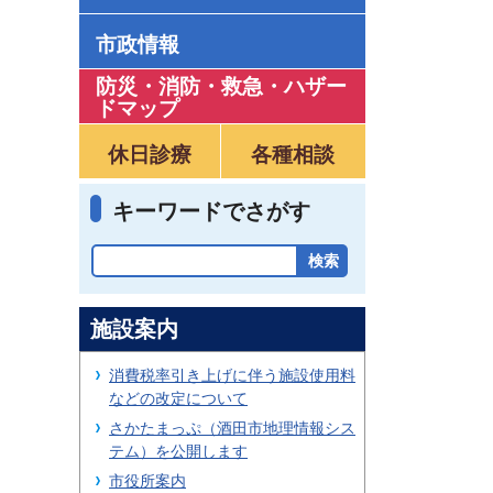
市政情報
防災・消防・救急
・
ハザー
ドマップ
休日診療
各種相談
キーワードでさがす
施設案内
消費税率引き上げに伴う施設使用料
などの改定について
さかたまっぷ（酒田市地理情報シス
テム）を公開します
市役所案内