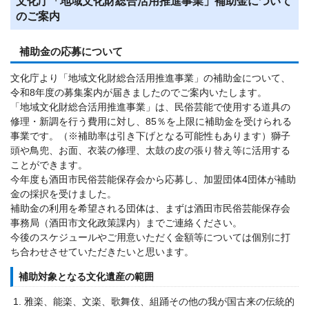
文化庁「地域文化財総合活用推進事業」補助金について
のご案内
補助金の応募について
文化庁より「地域文化財総合活用推進事業」の補助金について、
令和8年度の募集案内が届きましたのでご案内いたします。
「地域文化財総合活用推進事業」は、民俗芸能で使用する道具の
修理・新調を行う費用に対し、85％を上限に補助金を受けられる
事業です。（※補助率は引き下げとなる可能性もあります）獅子
頭や鳥兜、お面、衣装の修理、太鼓の皮の張り替え等に活用する
ことができます。
今年度も酒田市民俗芸能保存会から応募し、加盟団体4団体が補助
金の採択を受けました。
補助金の利用を希望される団体は、まずは酒田市民俗芸能保存会
事務局（酒田市文化政策課内）までご連絡ください。
今後のスケジュールやご用意いただく金額等については個別に打
ち合わせさせていただきたいと思います。
補助対象となる文化遺産の範囲
雅楽、能楽、文楽、歌舞伎、組踊その他の我が国古来の伝統的