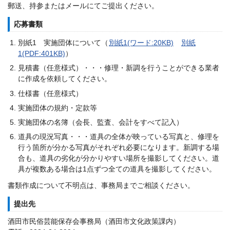
郵送、持参またはメールにてご提出ください。
応募書類
別紙1 実施団体について（
別紙1(ワード:20KB)
別紙
1(PDF:401KB)
）
見積書（任意様式）・・・修理・新調を行うことができる業者
に作成を依頼してください。
仕様書（任意様式）
実施団体の規約・定款等
実施団体の名簿（会長、監査、会計をすべて記入）
道具の現況写真・・・道具の全体が映っている写真と、修理を
行う箇所が分かる写真がそれぞれ必要になります。新調する場
合も、道具の劣化が分かりやすい場所を撮影してください。道
具が複数ある場合は1点ずつ全ての道具を撮影してください。
書類作成について不明点は、事務局までご相談ください。
提出先
酒田市民俗芸能保存会事務局（酒田市文化政策課内）