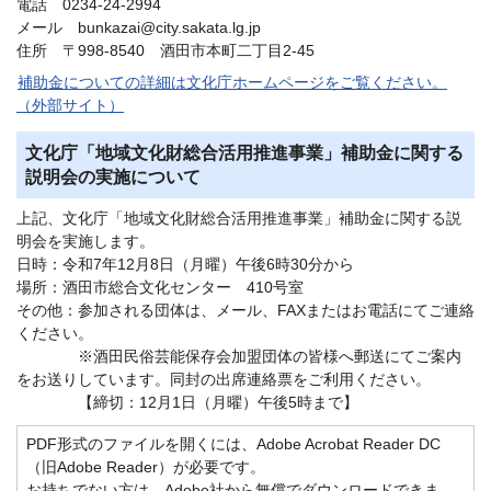
電話 0234-24-2994
メール bunkazai@city.sakata.lg.jp
住所 〒998-8540 酒田市本町二丁目2-45
補助金についての詳細は文化庁ホームページをご覧ください。
（外部サイト）
文化庁「地域文化財総合活用推進事業」補助金に関する
説明会の実施について
上記、文化庁「地域文化財総合活用推進事業」補助金に関する説
明会を実施します。
日時：令和7年12月8日（月曜）午後6時30分から
場所：酒田市総合文化センター 410号室
その他：参加される団体は、メール、FAXまたはお電話にてご連絡
ください。
※酒田民俗芸能保存会加盟団体の皆様へ郵送にてご案内
をお送りしています。同封の出席連絡票をご利用ください。
【締切：12月1日（月曜）午後5時まで】
PDF形式のファイルを開くには、Adobe Acrobat Reader DC
（旧Adobe Reader）が必要です。
お持ちでない方は、Adobe社から無償でダウンロードできま