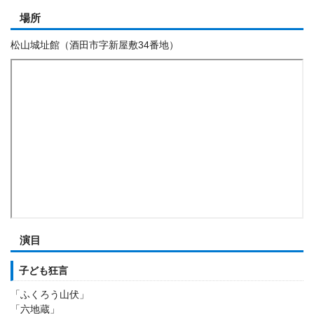
場所
松山城址館（酒田市字新屋敷34番地）
演目
子ども狂言
「ふくろう山伏」
「六地蔵」