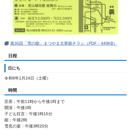
第35回「雪の能」まつやま大寒能チラシ（PDF：449KB）
日程
日にち
令和8年1月24日（土曜）
時間
呈茶：午前11時から午後1時まで
開演：午後1時
子ども狂言：午後1時15分
能：午後2時
雪見の宴：午後3時20分