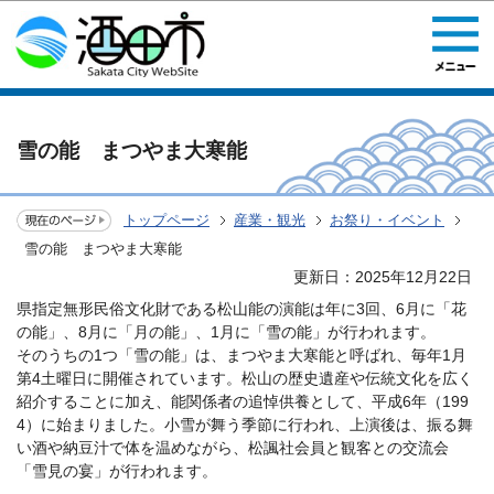
このページの本文へ移動
雪の能 まつやま大寒能
トップページ
産業・観光
お祭り・イベント
雪の能 まつやま大寒能
更新日：2025年12月22日
県指定無形民俗文化財である松山能の演能は年に3回、6月に「花
の能」、8月に「月の能」、1月に「雪の能」が行われます。
そのうちの1つ「雪の能」は、まつやま大寒能と呼ばれ、毎年1月
第4土曜日に開催されています。松山の歴史遺産や伝統文化を広く
紹介することに加え、能関係者の追悼供養として、平成6年（199
4）に始まりました。小雪が舞う季節に行われ、上演後は、振る舞
い酒や納豆汁で体を温めながら、松諷社会員と観客との交流会
「雪見の宴」が行われます。