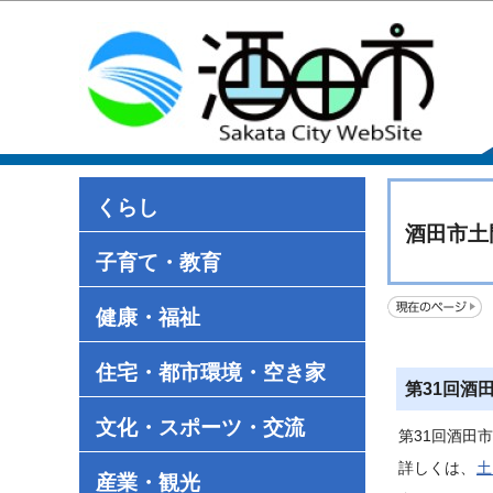
くらし
酒田市土
子育て・教育
健康・福祉
住宅・都市環境・空き家
第31回酒
文化・スポーツ・交流
第31回酒田
詳しくは、
土
産業・観光