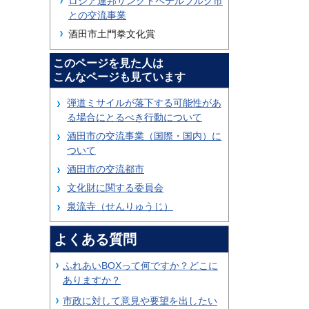
ロシア連邦サンクトペテルブルク市
との交流事業
酒田市土門拳文化賞
このページを見た人は
こんなページも見ています
弾道ミサイルが落下する可能性があ
る場合にとるべき行動について
酒田市の交流事業（国際・国内）に
ついて
酒田市の交流都市
文化財に関する委員会
泉流寺（せんりゅうじ）
よくある質問
ふれあいBOXって何ですか？どこに
ありますか？
市政に対して意見や要望を出したい