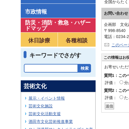
全国からたく
市政情報
お問い合わせ
防災・消防・救急
・
ハザー
企画部 文化
ドマップ
〒998-854
電話：0234-2
休日診療
各種相談
このペー
キーワードでさがす
この情報はお
お寄せいただ
質問1：この
評価：
分
芸術文化
質問2：この
評価：
た
展示・イベント情報
芸術文化施設
芸術文化活動支援
酒田市文化芸術推進事業