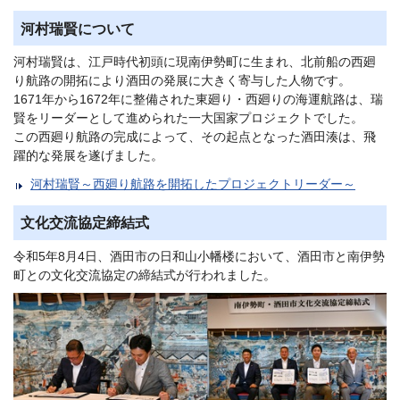
河村瑞賢について
河村瑞賢は、江戸時代初頭に現南伊勢町に生まれ、北前船の西廻
り航路の開拓により酒田の発展に大きく寄与した人物です。
1671年から1672年に整備された東廻り・西廻りの海運航路は、瑞
賢をリーダーとして進められた一大国家プロジェクトでした。
この西廻り航路の完成によって、その起点となった酒田湊は、飛
躍的な発展を遂げました。
河村瑞賢～西廻り航路を開拓したプロジェクトリーダー～
文化交流協定締結式
令和5年8月4日、酒田市の日和山小幡楼において、酒田市と南伊勢
町との文化交流協定の締結式が行われました。