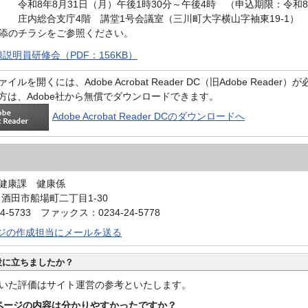
和8年8月31日（月）午後1時30分～午後4時 （申込期限：令和8
内総合支庁4階 講堂1号会議室（三川町大字横山字袖東19-1）
添のチラシをご参照ください。
説明員研修会（PDF：156KB）
イルを開くには、Adobe Acrobat Reader DC（旧Adobe Reader
方は、Adobe社から無償でダウンロードできます。
Adobe Acrobat Reader DCのダウンロードへ
健康課 健康係
6 酒田市船場町二丁目1-30
4-5733 ファックス：0234-24-5778
ジの作成担当にメールを送る
役に立ちましたか？
いた評価はサイト運営の参考といたします。
ページの内容は分かりやすかったですか？