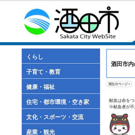
くらし
酒田市内
子育て・教育
健康・福祉
献血は命をつ
住宅・都市環境・空き家
※献血者が不
文化・スポーツ・交流
産業・観光