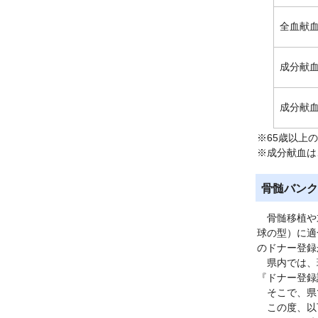
全血献
成分献
成分献
※65歳以上
※成分献血は
骨髄バンク
骨髄移植や末
球の型）に適
のドナー登録
県内では、現
『ドナー登録
そこで、県で
この度、以下