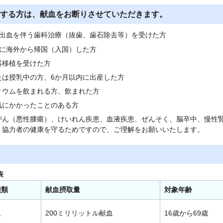
する方は、献血をお断りさせていただきます。
に出血を伴う歯科治療（抜歯、歯石除去等）を受けた方
内に海外から帰国（入国）した方
器移植を受けた方
たは授乳中の方、6か月以内に出産した方
リウムを飲まれる方、飲まれた方
気にかかったことのある方
がん（悪性腫瘍）、けいれん疾患、血液疾患、ぜんそく、脳卒中、慢性
、協力者の健康を守るためですので、ご理解をお願いいたします。
表
種類
献血摂取量
対象年齢
血
200ミリリットル献血
16歳から69歳