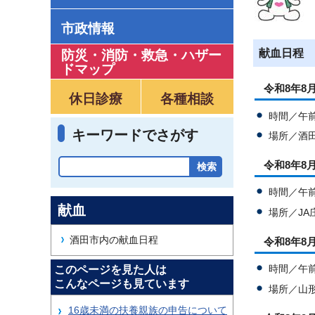
市政情報
献血日程
防災・消防・救急
・
ハザー
ドマップ
令和8年8
休日診療
各種相談
時間／午前
キーワードでさがす
場所／酒
令和8年8
時間／午前
献血
場所／J
酒田市内の献血日程
令和8年8
時間／午前
このページを見た人は
こんなページも見ています
場所／山
16歳未満の扶養親族の申告について