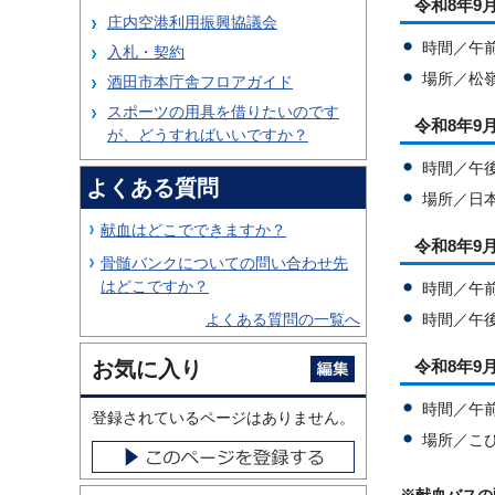
令和8年9
庄内空港利用振興協議会
時間／午前
入札・契約
場所／松
酒田市本庁舎フロアガイド
スポーツの用具を借りたいのです
令和8年9
が、どうすればいいですか？
時間／午後
よくある質問
場所／日
献血はどこでできますか？
令和8年9
骨髄バンクについての問い合わせ先
はどこですか？
時間／午前
時間／午後
よくある質問の一覧へ
お気に入り
令和8年9
時間／午前
登録されているページはありません。
場所／こ
※献血バスの