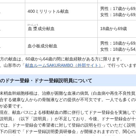
男性：17歳から69
血
400ミリリットル献血
女性：18歳から69
けっしょう
血
血漿
成分献血
18歳から69歳
男性：18歳から69
血
血小板成分献血
女性：18歳から54
の方の献血は、60歳から64歳の間に献血経験がある方に限ります。
、山形市の「
献血ルームSAKURAMBO（外部サイト）
」で行っていま
のドナー登録・ドナー登録説明員について
梢血幹細胞移植は、治療が困難な血液の病気（白血病や再生不良性貧血
合する健康な人からの骨髄液などの提供が不可欠です。一人でも多くの
が必要です。
在、献血バスによる移動献血の際に併行してドナー登録会を実施して
説明員』（以下「説明員」）が不足しており、今後、ドナー登録会が十
は、ドナー登録会で希望者に対して登録の説明を行っていただく説明
の日程で「ドナー登録説明委員研修会」が開催されますので、関心の