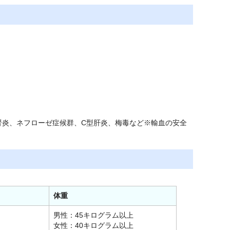
腎炎、ネフローゼ症候群、C型肝炎、梅毒など※輸血の安全
体重
男性：45キログラム以上
女性：40キログラム以上