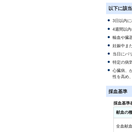
以下に該当
3日以内
4週間以
輸血や臓
妊娠中ま
当日にバ
特定の病
心臓病、
性を高め
採血基準
採血基準
献血の
全血献