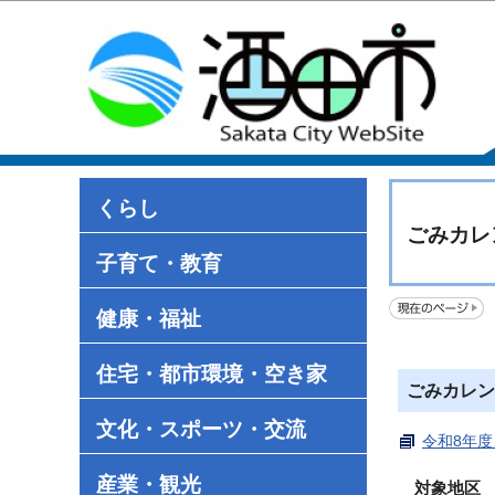
くらし
ごみカレ
子育て・教育
健康・福祉
住宅・都市環境・空き家
ごみカレン
文化・スポーツ・交流
令和8年度
産業・観光
対象地区