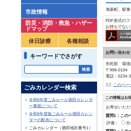
旭新町、駅東
市政情報
PDF形式のファ
防災・消防・救急
・
ハザー
お持ちでない
ドマップ
休日診療
各種相談
お問い合わせ
キーワードでさがす
市民部 環境
〒998-010
電話：0234-3
このペー
ごみカレンダー検索
この情報はお
令和8年度ごみルール酒田カレンダ
ー裏面について
お寄せいただ
令和8年度版ごみルール酒田カレン
質問1：この
ダーの配布について
評価：
分
ごみカレンダー（酒田地区番号1）
質問2：この