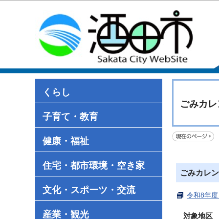
くらし
ごみカレ
子育て・教育
健康・福祉
住宅・都市環境・空き家
ごみカレン
文化・スポーツ・交流
令和8年度
産業・観光
対象地区