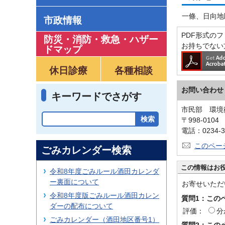
一條、日向地
市政情報
PDF形式のファ
防災・消防・救急
・
ハザー
お持ちでない
ドマップ
休日診療
各種相談
お問い合わせ
キーワードでさがす
市民部 環境
〒998-010
電話：0234-3
このペー
ごみカレンダー検索
この情報はお
令和8年度ごみルール酒田カレンダ
ー裏面について
お寄せいただ
令和8年度版ごみルール酒田カレン
質問1：この
ダーの配布について
評価：
分
ごみカレンダー（酒田地区番号1）
質問2：この