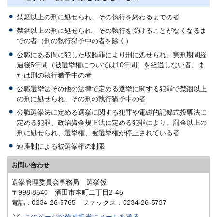
禁錮以上の刑に処せられ、その執行を終わるまでの者
禁錮以上の刑に処せられ、その執行を受けることがなくなるま
での者（刑の執行猶予中の者を除く）
公職にある間に犯した収賄罪により刑に処せられ、実刑期間経
過後5年間（被選挙権については10年間）を経過しない者、ま
たは刑の執行猶予中の者
公職選挙法その他の法律で定める選挙に関する犯罪で禁錮以上
の刑に処せられ、その刑の執行猶予中の者
公職選挙法に定める選挙に関する犯罪や電磁的記録式投票法に
定める犯罪、政治資金規正法に定める犯罪により、罰金以上の
刑に処せられ、選挙権、被選挙権が停止されている者
連座制による被選挙権の制限
お問い合わせ
選挙管理委員会事務局 選挙係
〒998-8540 酒田市本町二丁目2-45
電話：0234-26-5765 ファックス：0234-26-5737
このページの作成担当にメールを送る