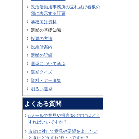
政治活動用事務所の立札及び看板の
類に表示する証票
学校向け資料
選挙の基礎知識
投票の方法
投票所案内
選挙の記録
選挙について学ぶ
選挙クイズ
資料・データ集
明るい選挙
よくある質問
eメールで意見や提言を出すにはどう
すればいいですか？
市政に対して意見や要望を出したい
ときはどうすればいいですか？