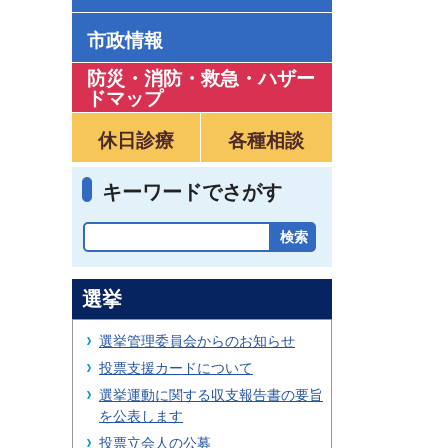
市政情報
防災・消防・救急
・
ハザー
ドマップ
休日診療
各種相談
キーワードでさがす
選挙
選挙管理委員会からのお知らせ
投票支援カードについて
選挙運動に関する収支報告書の要旨
を公表します
投票立会人の公募