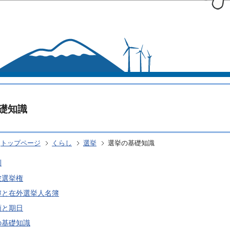
このページの本文へ移動
礎知識
トップページ
くらし
選挙
選挙の基礎知識
則
被選挙権
簿と在外選挙人名簿
類と期日
の基礎知識