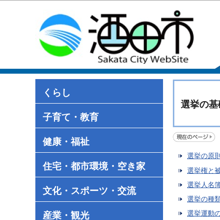
くらし
選挙の基
子育て・教育
健康・福祉
選挙の原
住宅・都市環境・空き家
選挙権と
選挙人名
文化・スポーツ・交流
選挙の種
選挙運動
産業・観光