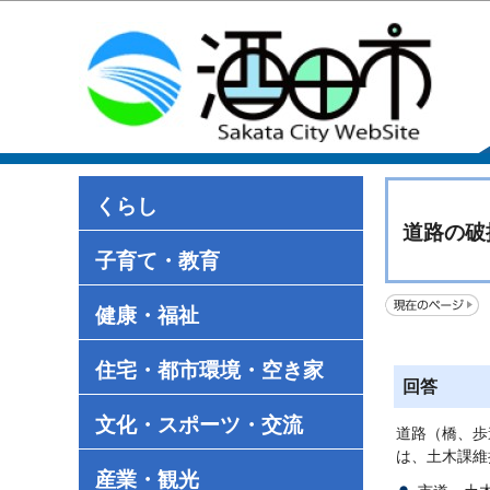
くらし
道路の破
子育て・教育
健康・福祉
住宅・都市環境・空き家
回答
文化・スポーツ・交流
道路（橋、歩
は、土木課維
産業・観光