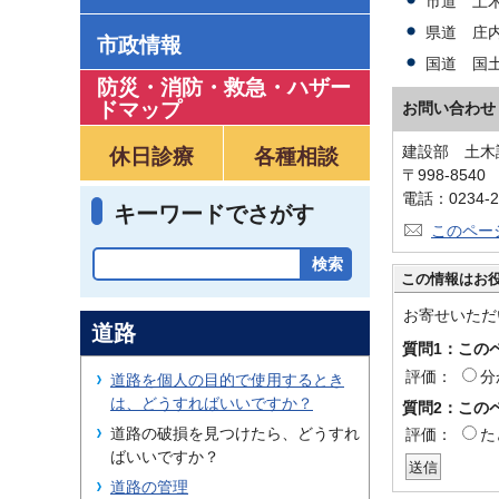
市道 土木
県道 庄内
市政情報
国道 国土
防災・消防・救急
・
ハザー
ドマップ
お問い合わせ
建設部 土木
休日診療
各種相談
〒998-854
電話：0234-2
キーワードでさがす
このペー
この情報はお
お寄せいただ
道路
質問1：この
評価：
分
道路を個人の目的で使用するとき
は、どうすればいいですか？
質問2：この
道路の破損を見つけたら、どうすれ
評価：
た
ばいいですか？
道路の管理