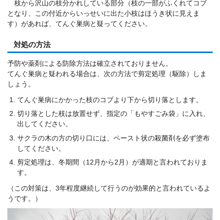
枝から沢山の枝分かれしている部分（枝の一部がふくれてコブ
となり、この付近からいっせいに出た小枝はほうき状に見えま
す）があれば、てんぐ巣病と疑ってください。
対処の方法
予防や薬剤による防除方法は確立されておりません。
てんぐ巣病と疑われる場合は、次の方法で剪定処理（駆除）しま
しょう。
てんぐ巣病にかかった枝のコブより下から切り落とします。
切り落とした枝は放置せず、指定の「もやすごみ袋」に入れ、
出してください。
サクラの木の方の切り口には、ペースト状の殺菌剤を必ず塗布
してください。
剪定処理は、冬期間（12月から2月）が適期と言われておりま
す。
（この対策は、3年程度継続して行うのが効果的と言われているよ
うです。）